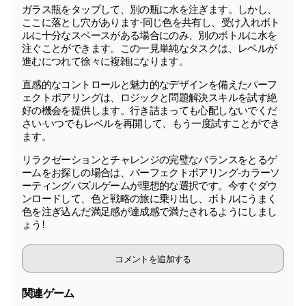
ガラス瓶をタップして、別の瓶に水を注ぎます。しかし、
ここに落とし穴があります-同じ色を共有し、受け入れボト
ルに十分なスペースがある場合にのみ、別のボトルに水を
注ぐことができます。この一見単純なタスクは、レベルが
進むにつれて徐々に複雑になります。
直感的なコントロールと魅力的なデザインを備えたパーフ
ェクトポアリングは、ロジックと問題解決スキルを試す絶
好の機会を提供します。行き詰まっても心配しないでくだ
さい-いつでもレベルを再開して、もう一度試すことができ
ます。
リラクゼーションとチャレンジの完璧なバランスをとるゲ
ームをお探しの場合は、パーフェクトポアリング-カラーソ
ーティングパズルゲームが理想的な選択です。今すぐダウ
ンロードして、色と戦略の旅に乗り出し、ボトルにうまく
色を注ぎ込んだ満足感が達成感で満たされるようにしまし
ょう!
コメントを追加する
関連ゲーム