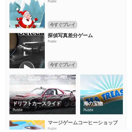
Puzzle
今すぐプレイ
探偵写真差分ゲーム
Puzzle
今すぐプレイ
ドリフトカースライド
海の宝物
Puzzle
Puzzle
マージゲームコーヒーショップ
Puzzle