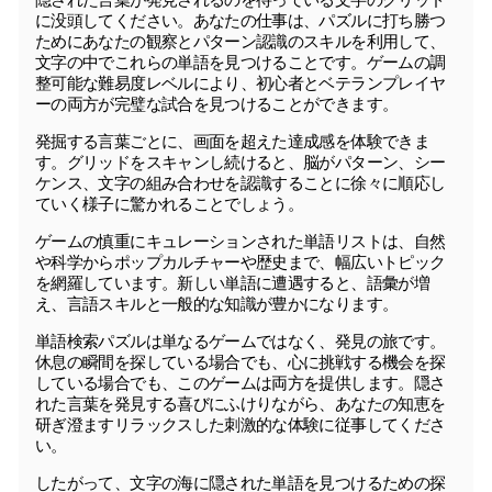
に没頭してください。あなたの仕事は、パズルに打ち勝つ
ためにあなたの観察とパターン認識のスキルを利用して、
文字の中でこれらの単語を見つけることです。ゲームの調
整可能な難易度レベルにより、初心者とベテランプレイヤ
ーの両方が完璧な試合を見つけることができます。
発掘する言葉ごとに、画面を超えた達成感を体験できま
す。グリッドをスキャンし続けると、脳がパターン、シー
ケンス、文字の組み合わせを認識することに徐々に順応し
ていく様子に驚かれることでしょう。
ゲームの慎重にキュレーションされた単語リストは、自然
や科学からポップカルチャーや歴史まで、幅広いトピック
を網羅しています。新しい単語に遭遇すると、語彙が増
え、言語スキルと一般的な知識が豊かになります。
単語検索パズルは単なるゲームではなく、発見の旅です。
休息の瞬間を探している場合でも、心に挑戦する機会を探
している場合でも、このゲームは両方を提供します。隠さ
れた言葉を発見する喜びにふけりながら、あなたの知恵を
研ぎ澄ますリラックスした刺激的な体験に従事してくださ
い。
したがって、文字の海に隠された単語を見つけるための探