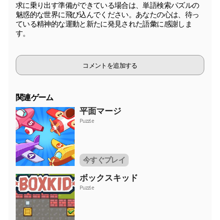
求に乗り出す準備ができている場合は、単語検索パズルの
魅惑的な世界に飛び込んでください。あなたの心は、待っ
ている精神的な運動と新たに発見された語彙に感謝しま
す。
コメントを追加する
関連ゲーム
平面マージ
Puzzle
今すぐプレイ
ボックスキッド
Puzzle