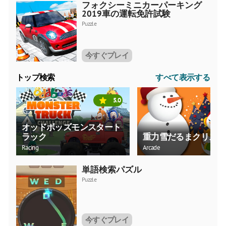
フォクシーミニカーパーキング
2019車の運転免許試験
Puzzle
今すぐプレイ
トップ検索
すべて表示する
5.0
オッドボッズモンスタート
ラック
重力雪だるまクリスマ
Racing
Arcade
単語検索パズル
Puzzle
今すぐプレイ