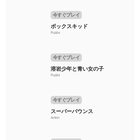
今すぐプレイ
ボックスキッド
Puzzle
今すぐプレイ
溶岩少年と青い女の子
Puzzle
今すぐプレイ
スーパーバウンス
Action