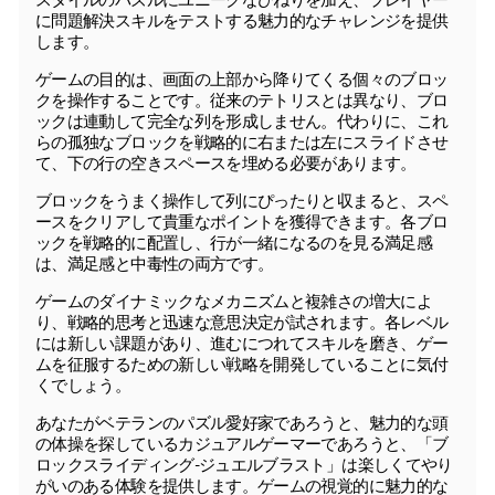
に問題解決スキルをテストする魅力的なチャレンジを提供
します。
ゲームの目的は、画面の上部から降りてくる個々のブロッ
クを操作することです。従来のテトリスとは異なり、ブロ
ックは連動して完全な列を形成しません。代わりに、これ
らの孤独なブロックを戦略的に右または左にスライドさせ
て、下の行の空きスペースを埋める必要があります。
ブロックをうまく操作して列にぴったりと収まると、スペ
ースをクリアして貴重なポイントを獲得できます。各ブロ
ックを戦略的に配置し、行が一緒になるのを見る満足感
は、満足感と中毒性の両方です。
ゲームのダイナミックなメカニズムと複雑さの増大によ
り、戦略的思考と迅速な意思決定が試されます。各レベル
には新しい課題があり、進むにつれてスキルを磨き、ゲー
ムを征服するための新しい戦略を開発していることに気付
くでしょう。
あなたがベテランのパズル愛好家であろうと、魅力的な頭
の体操を探しているカジュアルゲーマーであろうと、「ブ
ロックスライディング-ジュエルブラスト」は楽しくてやり
がいのある体験を提供します。ゲームの視覚的に魅力的な