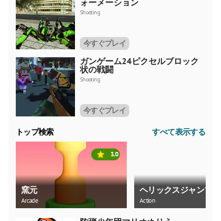
ォーメーション
Shooting
今すぐプレイ
ガンゲーム24ピクセルブロック
状の戦闘
Shooting
今すぐプレイ
トップ検索
すべて表示する
3.0
窯元
ヘリックスジャンプボ
Arcade
Action