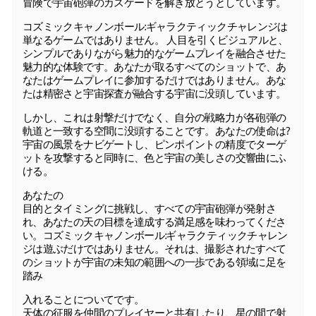
冒険で宇宙砲弾のカスケードを解き放とうとしています。
コズミックキャノンボール:ギャラクティックチャレンジは
単なるゲームではありません。 人目を引くビジュアルと、
シンプルでありながら魅力的なゲームプレイを融合させた
魅力的な体験です。あなたが取るすべてのショットで、あ
なたはゲームプレイに参加するだけではありません。あな
たは精密さと宇宙探査が融合する宇宙に没頭しています。
しかし、これは射撃だけでなく、自分の戦略力が各砲弾の
軌道と一致する空間に没頭することです。あなたの使命は?
宇宙の風景をナビゲートし、ピンポイントの精度でターゲ
ットを攻撃すると同時に、色と宇宙の美しさの交響曲にふ
ける。
あなたの
目的とタイミングに挑戦し、すべての宇宙砲弾が発射さ
れ、あなたの天の目標を達成する満足感を味わってくださ
い。コズミックキャノンボール:ギャラクティックチャレン
ジは遊ぶだけではありません。それは、撮影されたすべて
のショットが宇宙の未知の範囲への一歩である領域に足を
踏み
入れることについてです。
天体の征服を仲間のプレイヤーと共有したり、星の間で射