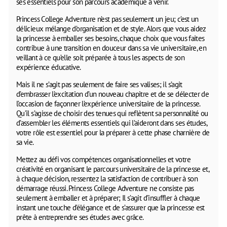
ses essentiels pour son parcours académique à venir.
Princess College Adventure n’est pas seulement un jeu; c’est un
délicieux mélange d’organisation et de style. Alors que vous aidez
la princesse à emballer ses besoins, chaque choix que vous faites
contribue à une transition en douceur dans sa vie universitaire, en
veillant à ce qu’elle soit préparée à tous les aspects de son
expérience éducative.
Mais il ne s’agit pas seulement de faire ses valises; il s’agit
d’embrasser l’excitation d’un nouveau chapitre et de se délecter de
l’occasion de façonner l’expérience universitaire de la princesse.
Qu’il s’agisse de choisir des tenues qui reflètent sa personnalité ou
d’assembler les éléments essentiels qui l’aideront dans ses études,
votre rôle est essentiel pour la préparer à cette phase charnière de
sa vie.
Mettez au défi vos compétences organisationnelles et votre
créativité en organisant le parcours universitaire de la princesse et,
à chaque décision, ressentez la satisfaction de contribuer à son
démarrage réussi. Princess College Adventure ne consiste pas
seulement à emballer et à préparer; Il s’agit d’insuffler à chaque
instant une touche d’élégance et de s’assurer que la princesse est
prête à entreprendre ses études avec grâce.