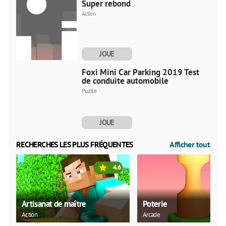
Super rebond
Action
JOUE
MAINTENANT
Foxi Mini Car Parking 2019 Test
de conduite automobile
Puzzle
JOUE
MAINTENANT
RECHERCHES LES PLUS FRÉQUENTES
Afficher tout
4.6
Artisanat de maître
Poterie
Action
Arcade