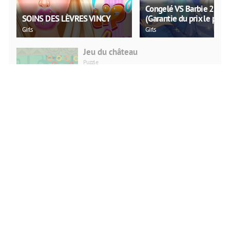
Congelé VS Barbie 2021
SOINS DES LÈVRES VINCY
(Garantie du prix le plus 
Girls
Girls
Jeu du château
Puzzle
JOUE
MAINTENANT
Bagarre viking
Action
JOUE
MAINTENANT
Tête Sports Football
Action