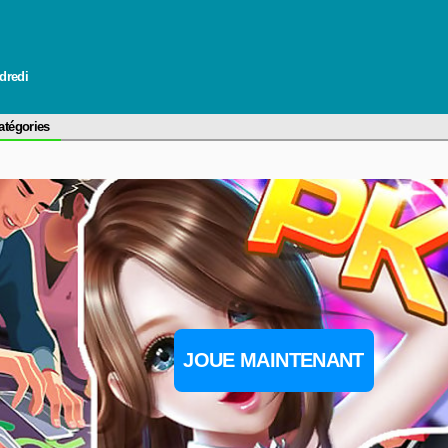
ndredi
atégories
JOUE MAINTENANT