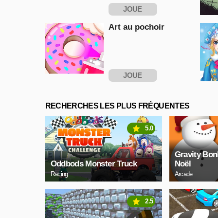
JOUE
MAINTENANT
Art au pochoir
JOUE
MAINTENANT
RECHERCHES LES PLUS FRÉQUENTES
5.0
Gravity Bo
Oddbods Monster Truck
Noël
Racing
Arcade
2.5