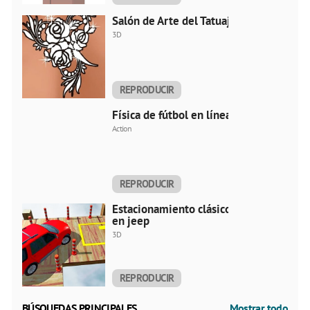
AHORA
Salón de Arte del Tatuaje
3D
REPRODUCIR
AHORA
Física de fútbol en línea
Action
REPRODUCIR
AHORA
Estacionamiento clásico
en jeep
3D
REPRODUCIR
AHORA
BÚSQUEDAS PRINCIPALES
Mostrar todo