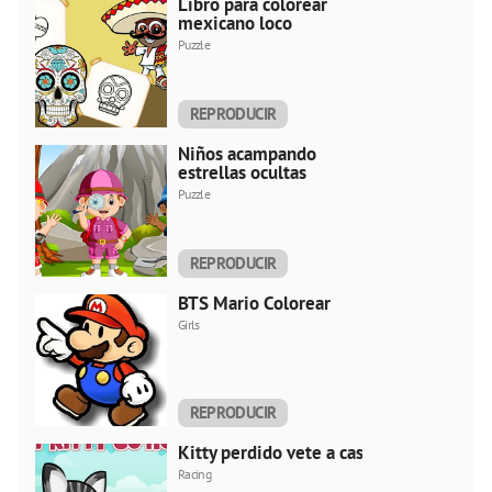
Libro para colorear
mexicano loco
Puzzle
REPRODUCIR
AHORA
Niños acampando
estrellas ocultas
Puzzle
REPRODUCIR
AHORA
BTS Mario Colorear
Girls
REPRODUCIR
AHORA
Kitty perdido vete a casa
Racing