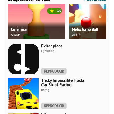
3.0
Cerámica
Helix Jump Ball
Arcade
Action
Evitar picos
Hypercasual
REPRODUCIR
AHORA
Tricky Impossible Tracks
Car Stunt Racing
Racing
REPRODUCIR
AHORA