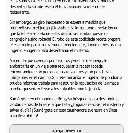
estas sabrosas delicias flota en el aire, tentando sus sentidos y
despertando su interés en el funcionamiento interno del
restaurante.
Sin embargo, un giro inesperado te espera a medida que
profundizas en el juego. ¡Descubres la impactante revelación de
que la receta secreta de estas deliciosas hamburguesas de
cangrejo ha sido robada! El robo de esta codiciada receta prepara
el escenario para una aventura emocionante, donde debes usar tu
ingenio e ingenio para desentrañar el misterio.
A medida que navegas por los giros y vueltas del juego, te
embarcarás en un viaje para recuperar la receta robada,
encontrándote con personajes cautivadores y rompecabezas
intrigantes en el camino. Su determinación e ingenio se pondrán a
prueba mientras trabaja para restaurar la reputación de la amada
hamburguesería y llevar a los culpables ante la justicia.
Sumérgete en el mundo de Bob y su búsqueda para descubrir la
verdad detrás de la receta que falta. ¿Lograrás resolver el misterio y
salvar el día? ¡Sumérgete en esta cautivadora aventura en línea
para descubrirlo!
Agregar comentario