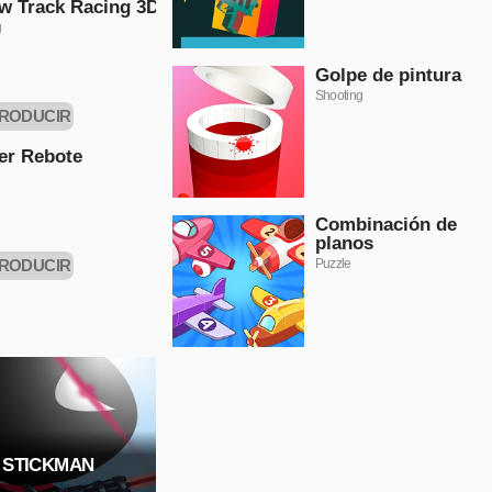
w Track Racing 3D
g
Golpe de pintura
Shooting
RODUCIR
AHORA
er Rebote
Combinación de
planos
RODUCIR
Puzzle
AHORA
 STICKMAN