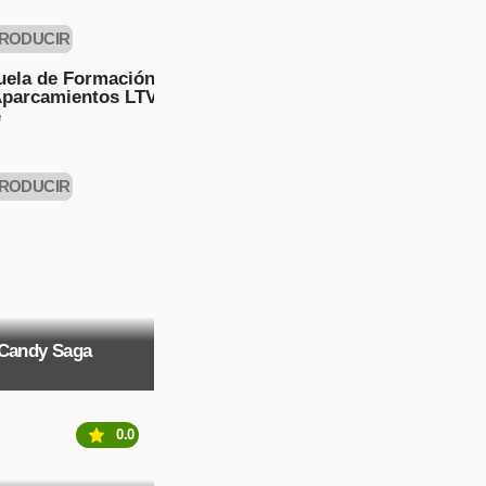
RODUCIR
AHORA
uela de Formación
Aparcamientos LTV
e
RODUCIR
AHORA
 Candy Saga
0.0