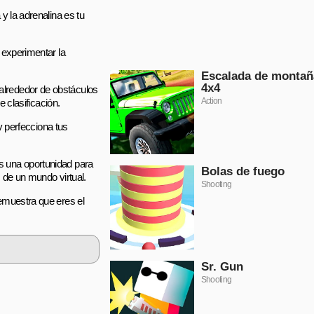
y la adrenalina es tu
 experimentar la
Escalada de montañ
4x4
 alrededor de obstáculos
Action
e clasificación.
 y perfecciona tus
Es una oportunidad para
Bolas de fuego
s de un mundo virtual.
Shooting
demuestra que eres el
Sr. Gun
Shooting