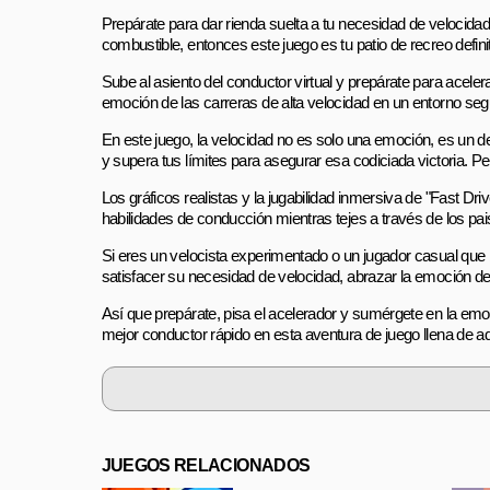
Prepárate para dar rienda suelta a tu necesidad de velocidad 
combustible, entonces este juego es tu patio de recreo definit
Sube al asiento del conductor virtual y prepárate para aceler
emoción de las carreras de alta velocidad en un entorno se
En este juego, la velocidad no es solo una emoción, es un 
y supera tus límites para asegurar esa codiciada victoria. Pero
Los gráficos realistas y la jugabilidad inmersiva de "Fast Dri
habilidades de conducción mientras tejes a través de los paisa
Si eres un velocista experimentado o un jugador casual que 
satisfacer su necesidad de velocidad, abrazar la emoción de la
Así que prepárate, pisa el acelerador y sumérgete en la emoc
mejor conductor rápido en esta aventura de juego llena de ad
JUEGOS RELACIONADOS