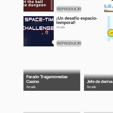
REPRODUCIR
AHORA
¡Un desafío espacio-
temporal!
Arcade
REPRODUCIR
AHORA
Faraón Tragamonedas
Casino
Jefe de deriva
Arcade
Arcade