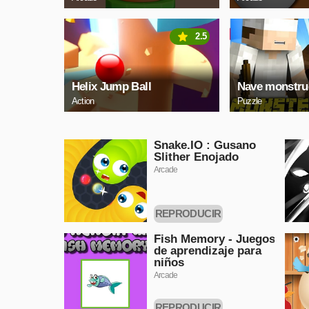
2.5
Helix Jump Ball
Nave monstru
Action
Puzzle
Snake.IO : Gusano
Slither Enojado
Arcade
REPRODUCIR
AHORA
Fish Memory - Juegos
de aprendizaje para
niños
Arcade
REPRODUCIR