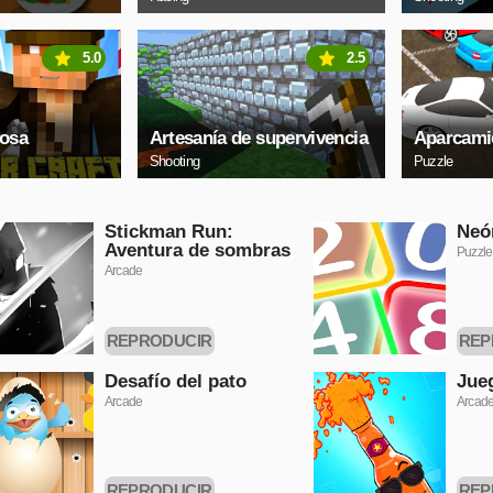
5.0
2.5
osa
Artesanía de supervivencia
Aparcamie
Shooting
Puzzle
Stickman Run:
Neó
Aventura de sombras
Puzzle
Arcade
REPRODUCIR
REP
AHORA
Desafío del pato
Jueg
Arcade
Arcad
REPRODUCIR
REP