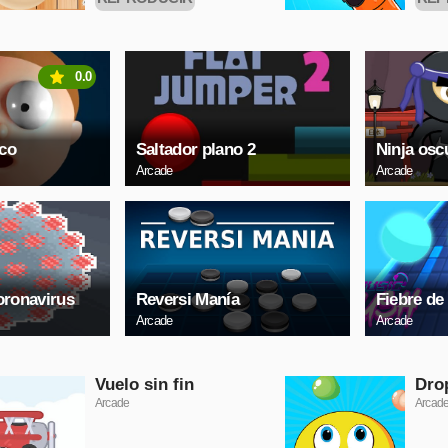
AHORA
0.0
co
Saltador plano 2
Ninja osc
Arcade
Arcade
oronavirus
Reversi Manía
Fiebre de
Arcade
Arcade
Vuelo sin fin
Dro
Arcade
Arcad