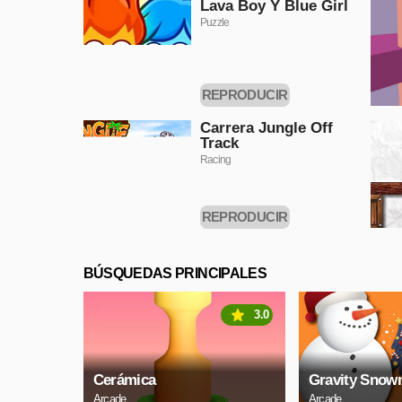
Lava Boy Y Blue Girl
Puzzle
REPRODUCIR
AHORA
Carrera Jungle Off
Track
Racing
REPRODUCIR
AHORA
BÚSQUEDAS PRINCIPALES
3.0
Cerámica
Gravity Snow
Arcade
Arcade