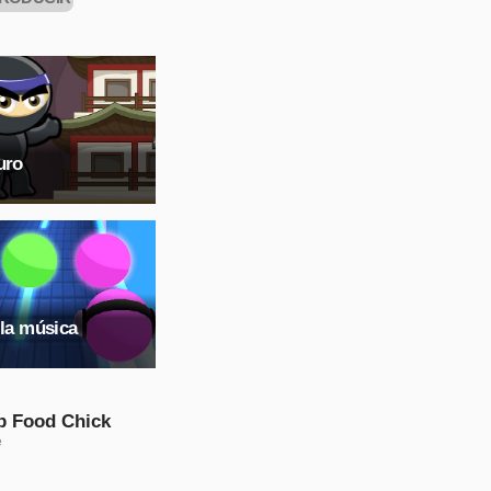
AHORA
uro
 la música
p Food Chick
e