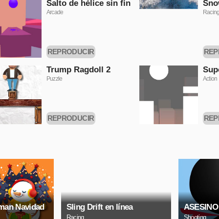
Salto de hélice sin fin
Sno
Arcade
Racin
REPRODUCIR
REP
AHORA
Trump Ragdoll 2
Sup
Puzzle
Action
REPRODUCIR
REP
AHORA
man Navidad
Sling Drift en línea
ASESINO
Racing
Shooting