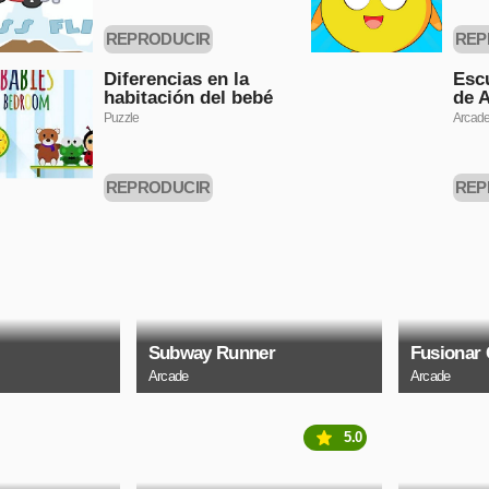
REPRODUCIR
REP
AHORA
Diferencias en la
Esc
habitación del bebé
de 
Puzzle
Arcad
REPRODUCIR
REP
AHORA
Subway Runner
Fusionar
Arcade
Arcade
5.0