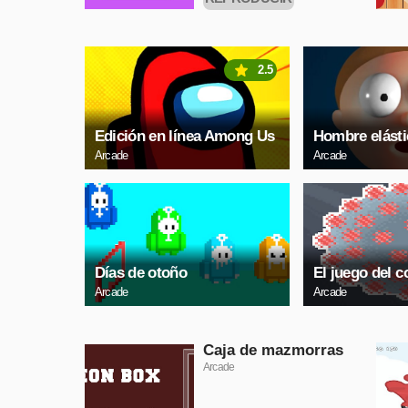
AHORA
2.5
Edición en línea Among Us
Hombre elásti
Arcade
Arcade
Días de otoño
El juego del c
Arcade
Arcade
Caja de mazmorras
Arcade