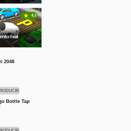
4.3
nto real
n 2048
RODUCIR
AHORA
o Bottle Tap
e
RODUCIR