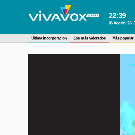
22
:
39
06 Agosto ‘26, 
Última incorporacion
Los más valorados
Más popular