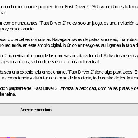
con el emocionante juego en línea "Fast Driver 2". Si la velocidad es tu lema 
ivo.
ar como nunca antes. "Fast Driver 2" no es solo un juego, es una invitación a
guro y emocionante.
desafío que debes conquistar. Navega a través de pistas sinuosas, maniobra
 recuerde, en este ámbito digital, lo único en riesgo es su lugar en la tabla d
ver 2" dan vida al mundo de las carreras de alta velocidad. Activa tus reflejos
jes dinámicos, sintiendo el viento en tu cabello virtual.
busca una experiencia emocionante, "Fast Driver 2" tiene algo para todos. 
 competencia y disfrutar de la prisa de la victoria, todo dentro de los límite
ión palpitante de "Fast Driver 2". Abraza la velocidad, domina las pistas y 
renalina.
Agregar comentario