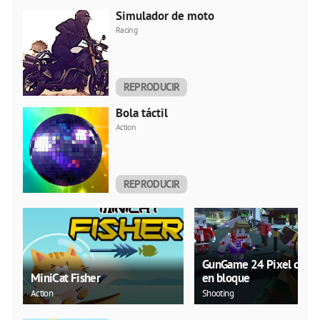
AHORA
Simulador de moto
Racing
REPRODUCIR
AHORA
Bola táctil
Action
REPRODUCIR
AHORA
GunGame 24 Pixel comb
MiniCat Fisher
en bloque
Action
Shooting