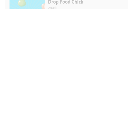
Drop Food Chick
Arcade
REPRODUCIR
AHORA
¡Un desafío espacio-temporal!
Arcade
REPRODUCIR
AHORA
Diferencias en la habitación del
bebé
Puzzle
REPRODUCIR
AHORA
Escuela de Formación de
Aparcamientos LTV