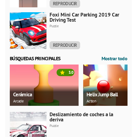
REPRODUCIR
AHORA
Foxi Mini Car Parking 2019 Car
Driving Test
Puzzle
REPRODUCIR
AHORA
BÚSQUEDAS PRINCIPALES
Mostrar todo
3.0
Cerámica
Helix Jump Ball
Arcade
Action
Deslizamiento de coches a la
deriva
Puzzle