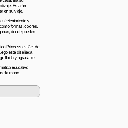
 cautivará su
dizaje. Estarán
r en su viaje.
entretenimiento y
, como formas, colores,
s ganan, donde pueden
ico Princess es fácil de
juego está diseñada
go fluida y agradable.
emático educativo
 de la mano.