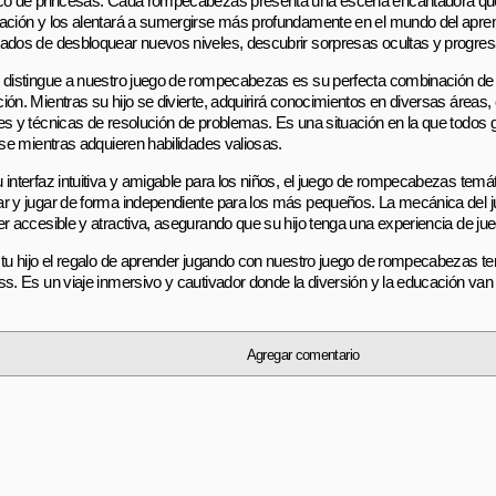
co de princesas. Cada rompecabezas presenta una escena encantadora que
ación y los alentará a sumergirse más profundamente en el mundo del apren
ados de desbloquear nuevos niveles, descubrir sorpresas ocultas y progresa
 distingue a nuestro juego de rompecabezas es su perfecta combinación de 
ión. Mientras su hijo se divierte, adquirirá conocimientos en diversas áreas
es y técnicas de resolución de problemas. Es una situación en la que todo
irse mientras adquieren habilidades valiosas.
 interfaz intuitiva y amigable para los niños, el juego de rompecabezas temát
r y jugar de forma independiente para los más pequeños. La mecánica del 
er accesible y atractiva, asegurando que su hijo tenga una experiencia de jue
 tu hijo el regalo de aprender jugando con nuestro juego de rompecabezas t
ss. Es un viaje inmersivo y cautivador donde la diversión y la educación van
Agregar comentario