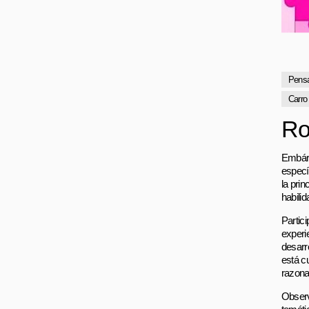
Pens
Carro
Ro
Embárc
especí
la prin
habili
Partic
experi
desarr
está c
razona
Observ