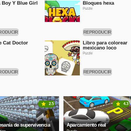
 Boy Y Blue Girl
Bloques hexa
Puzzle
RODUCIR
REPRODUCIR
HORA
AHORA
le Cat Doctor
Libro para colorear
mexicano loco
Puzzle
RODUCIR
REPRODUCIR
HORA
AHORA
2.5
4.3
esanía de supervivencia
Aparcamiento real