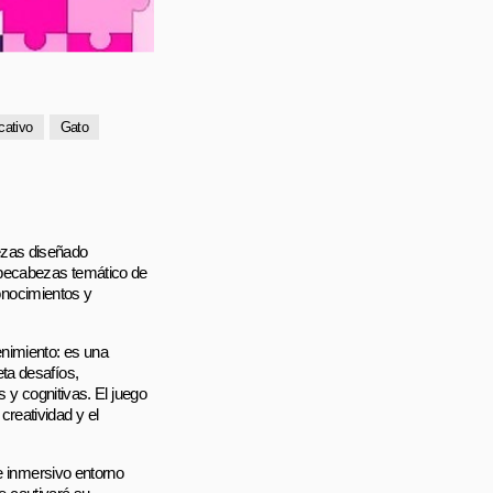
cativo
Gato
ezas diseñado
mpecabezas temático de
conocimientos y
enimiento: es una
ta desafíos,
 y cognitivas. El juego
reatividad y el
 e inmersivo entorno