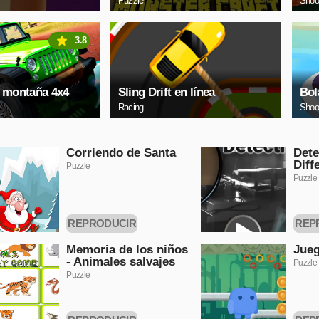
Puzzle
Shoo
3.8
 montaña 4x4
Sling Drift en línea
Bol
Racing
Shoo
Corriendo de Santa
Dete
Diff
Puzzle
Puzzle
REPRODUCIR
REP
AHORA
A
Memoria de los niños
Jueg
- Animales salvajes
Puzzle
Puzzle