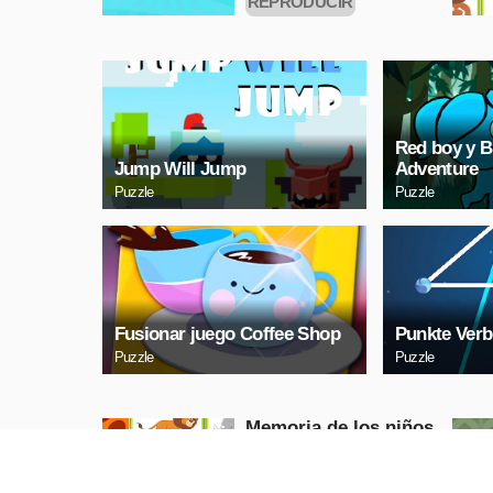
REPRODUCIR
AHORA
Red boy y B
Jump Will Jump
Adventure
Puzzle
Puzzle
Fusionar juego Coffee Shop
Punkte Verb
Puzzle
Puzzle
Memoria de los niños
- Animales salvajes
Puzzle