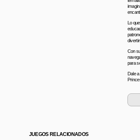
temáti
imagin
encant
Lo que
educac
patron
divert
Con su
navega
para s
Dale a
Prince
JUEGOS RELACIONADOS