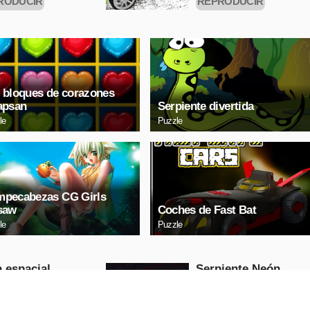
RODUCIR
REPRODUCIR
HORA
AHORA
 bloques de corazones
apsan
Serpiente divertida
le
Puzzle
pecabezas CG Girls
saw
Coches de Fast Bat
le
Puzzle
 espacial
Serpiente Neón
Arcade