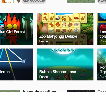
REPRODUCIR
REP
AHORA
A
lue Girl Forest
Los
Zoo Mahjongg Deluxe
col
Puzzle
Puzz
Rom
inden
Bubble Shooter Love
Jig
Puzzle
Puzz
Juego de castillos
Caza
Puzzle
Arcade