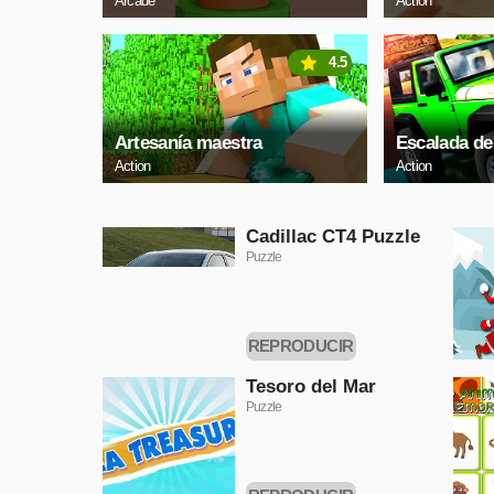
Arcade
Action
4.5
Artesanía maestra
Escalada de
Action
Action
Cadillac CT4 Puzzle
Puzzle
REPRODUCIR
AHORA
Tesoro del Mar
Puzzle