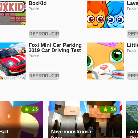
BoxKid
Lava
Puzzle
Puzzle
REPRODUCIR
REP
AHORA
A
Foxi Mini Car Parking
Litt
2019 Car Driving Test
Puzzle
Puzzle
REPRODUCIR
REP
AHORA
A
2.5
5.0
Ball
Nave monstruosa
Art