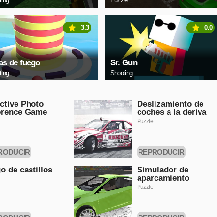
ting
Puzzle
3.3
0.0
as de fuego
Sr. Gun
ting
Shooting
ctive Photo
Deslizamiento de
erence Game
coches a la deriva
Puzzle
RODUCIR
REPRODUCIR
HORA
AHORA
o de castillos
Simulador de
aparcamiento
Puzzle