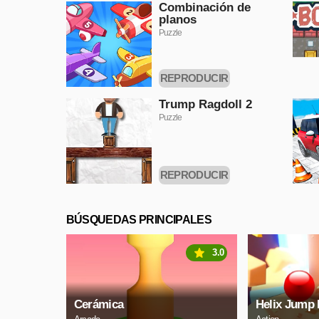
Combinación de
planos
Puzzle
REPRODUCIR
AHORA
Trump Ragdoll 2
Puzzle
REPRODUCIR
AHORA
BÚSQUEDAS PRINCIPALES
3.0
Cerámica
Helix Jump 