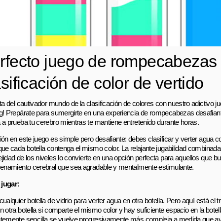
rfecto juego de rompecabezas
asificación de color de vertido
ta del cautivador mundo de la clasificación de colores con nuestro adictivo ju
g! Prepárate para sumergirte en una experiencia de rompecabezas desafiant
 a prueba tu cerebro mientras te mantiene entretenido durante horas.
ión en este juego es simple pero desafiante: debes clasificar y verter agua c
que cada botella contenga el mismo color. La relajante jugabilidad combinada
jidad de los niveles lo convierte en una opción perfecta para aquellos que 
renamiento cerebral que sea agradable y mentalmente estimulante.
jugar:
ualquier botella de vidrio para verter agua en otra botella. Pero aquí está el 
 otra botella si comparte el mismo color y hay suficiente espacio en la botel
temente sencilla se vuelve progresivamente más compleja a medida que av