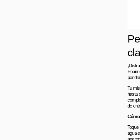
Pe
cl
¡Disfru
Pourin
pondrá
Tu mis
hasta 
comple
de ent
Cómo 
Toque c
agua en
aparen