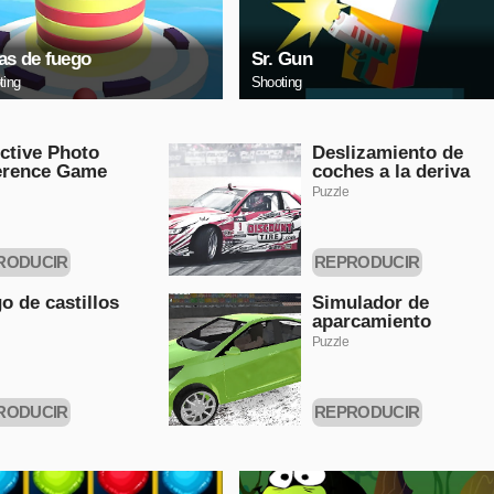
as de fuego
Sr. Gun
ting
Shooting
ctive Photo
Deslizamiento de
erence Game
coches a la deriva
Puzzle
RODUCIR
REPRODUCIR
HORA
AHORA
o de castillos
Simulador de
aparcamiento
Puzzle
RODUCIR
REPRODUCIR
HORA
AHORA