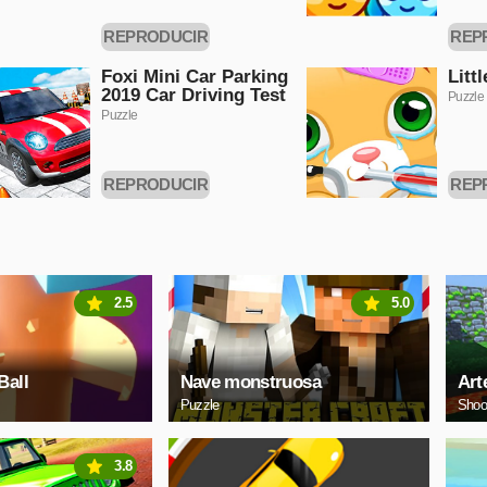
REPRODUCIR
REP
AHORA
A
Foxi Mini Car Parking
Litt
2019 Car Driving Test
Puzzle
Puzzle
REPRODUCIR
REP
AHORA
A
2.5
5.0
Ball
Nave monstruosa
Art
Puzzle
Shoo
3.8