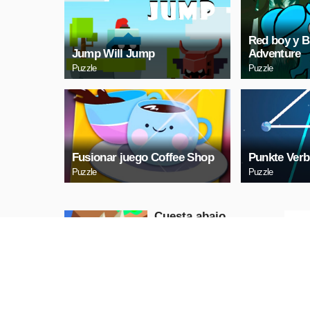
Red boy y B
Jump Will Jump
Adventure
Puzzle
Puzzle
Fusionar juego Coffee Shop
Punkte Verb
Puzzle
Puzzle
Cuesta abajo
Puzzle
REPRODUCIR
AHORA