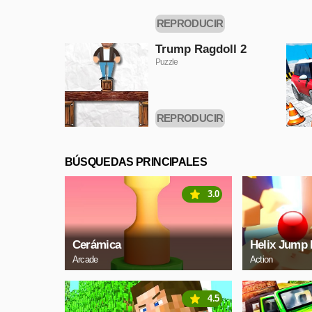
REPRODUCIR
AHORA
Trump Ragdoll 2
Puzzle
REPRODUCIR
AHORA
BÚSQUEDAS PRINCIPALES
3.0
Cerámica
Helix Jump 
Arcade
Action
4.5