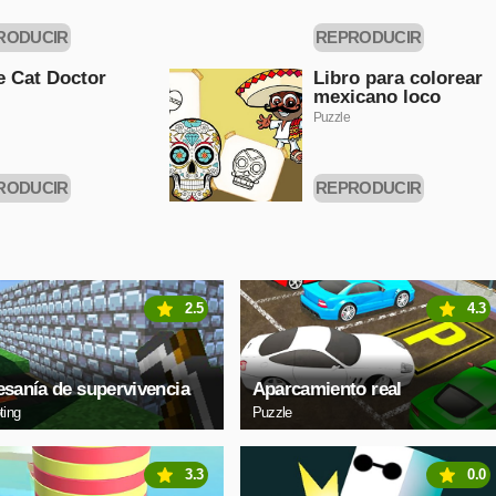
RODUCIR
REPRODUCIR
HORA
AHORA
le Cat Doctor
Libro para colorear
mexicano loco
Puzzle
RODUCIR
REPRODUCIR
HORA
AHORA
2.5
4.3
esanía de supervivencia
Aparcamiento real
ting
Puzzle
3.3
0.0