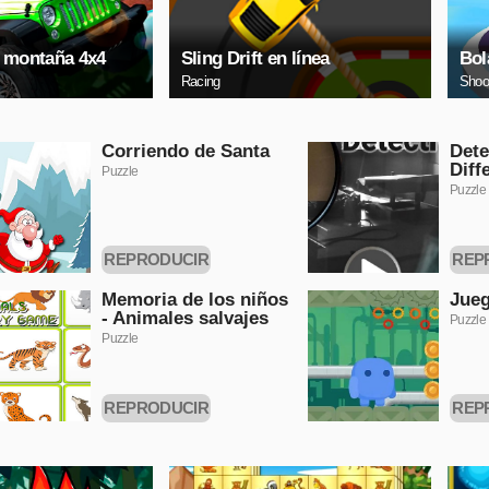
 montaña 4x4
Sling Drift en línea
Bol
Racing
Shoo
Corriendo de Santa
Dete
Diff
Puzzle
Puzzle
REPRODUCIR
REP
AHORA
A
Memoria de los niños
Jueg
- Animales salvajes
Puzzle
Puzzle
REPRODUCIR
REP
AHORA
A