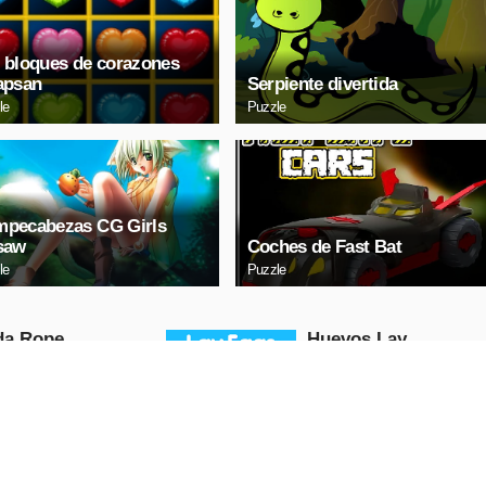
 bloques de corazones
apsan
Serpiente divertida
le
Puzzle
pecabezas CG Girls
saw
Coches de Fast Bat
le
Puzzle
da Ropе
Huevos Lаy
Puzzle
RODUCIR
REPRODUCIR
HORA
AHORA