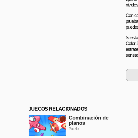
niveles
Con co
prueba
puedes
Si está
Color 
estrate
sensac
JUEGOS RELACIONADOS
Combinación de
planos
Puzzle