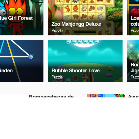
lue Girl Forest
Los
Zoo Mahjongg Deluxe
col
Puzzle
Puzz
Rom
inden
Bubble Shooter Love
Jig
Puzzle
Puzz
Rompecabezas de
Ayu
líneas de enlace
Puzzle
Puzzle
REPRODUCIR
REP
AHORA
A