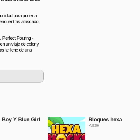
rtunidad para poner a
 encuentras atascado,
, Perfect Pouring -
n un viaje de color y
las te llene de una
 Boy Y Blue Girl
Bloques hexa
Puzzle