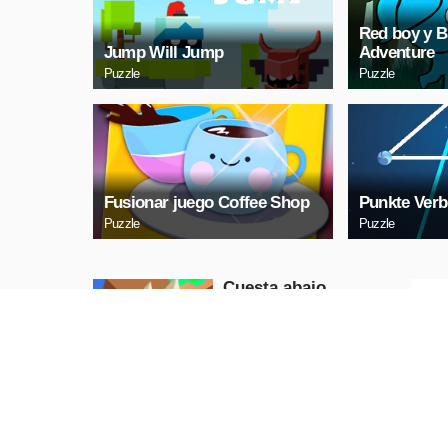
Red boy y B
Jump Will Jump
Adventure
Puzzle
Puzzle
Fusionar juego Coffee Shop
Punkte Verb
Puzzle
Puzzle
Cuesta abajo
Puzzle
REPRODUCIR
AHORA
Bubble Shooter 2020
Puzzle