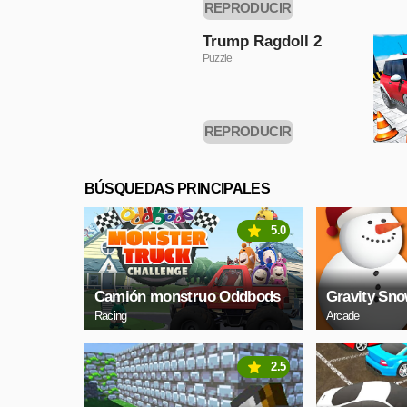
REPRODUCIR
AHORA
Trump Ragdoll 2
Puzzle
REPRODUCIR
AHORA
BÚSQUEDAS PRINCIPALES
5.0
Camión monstruo Oddbods
Gravity Sn
Racing
Arcade
2.5