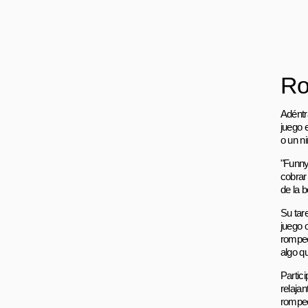
Ro
Adéntr
juego 
o un n
"Funny
cobrar
de la 
Su tar
juego o
rompec
algo qu
Partic
relaja
rompe