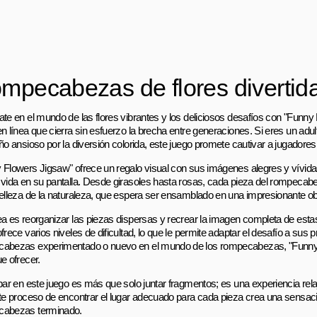
mpecabezas de flores divertid
ate en el mundo de las flores vibrantes y los deliciosos desafíos con "Funny
en línea que cierra sin esfuerzo la brecha entre generaciones. Si eres un adu
iño ansioso por la diversión colorida, este juego promete cautivar a jugadore
 Flowers Jigsaw" ofrece un regalo visual con sus imágenes alegres y vívida
 vida en su pantalla. Desde girasoles hasta rosas, cada pieza del rompeca
belleza de la naturaleza, que espera ser ensamblado en una impresionante o
ea es reorganizar las piezas dispersas y recrear la imagen completa de estas 
frece varios niveles de dificultad, lo que le permite adaptar el desafío a sus 
abezas experimentado o nuevo en el mundo de los rompecabezas, "Funny 
e ofrecer.
ipar en este juego es más que solo juntar fragmentos; es una experiencia relaj
nte proceso de encontrar el lugar adecuado para cada pieza crea una sensac
cabezas terminado.