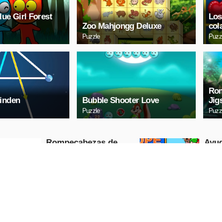
lue Girl Forest
Los
Zoo Mahjongg Deluxe
col
Puzzle
Puzz
Rom
inden
Bubble Shooter Love
Jig
Puzzle
Puzz
Rompecabezas de
Ayu
líneas de enlace
Puzzle
Puzzle
REPRODUCIR
REP
AHORA
A
Diapositiva digital
Mazd
para coches
Puzzle