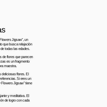
as
 Flowers Jigsaw", un
lto que busca relajación
s de todas las edades.
s de flores que parecen
bezas es un fragmento
bra maestra.
deliciosas flores. El
preferencias. Si eres un
Flowers Jigsaw" tiene
ante y meditativa. El
ión de logro con cada