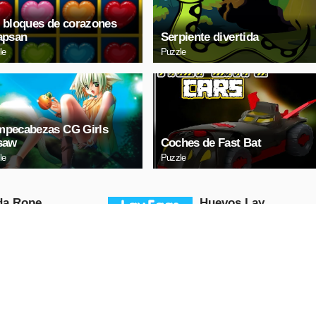
 bloques de corazones
apsan
Serpiente divertida
le
Puzzle
pecabezas CG Girls
saw
Coches de Fast Bat
le
Puzzle
da Ropе
Huevos Lаy
Puzzle
RODUCIR
REPRODUCIR
HORA
AHORA
a 3 Sedán Puzzle
Lindo rompecabezas
de ballena