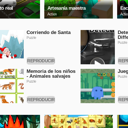
o real
Artesanía maestra
Esc
Action
Acti
Corriendo de Santa
Dete
Diff
Puzzle
Puzzle
REPRODUCIR
REP
AHORA
A
Memoria de los niños
Jueg
- Animales salvajes
Puzzle
Puzzle
REPRODUCIR
REP
AHORA
A