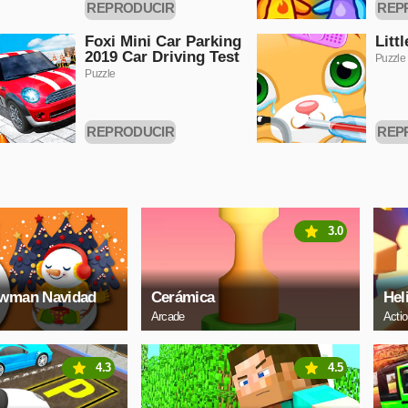
REPRODUCIR
REP
AHORA
A
Foxi Mini Car Parking
Litt
2019 Car Driving Test
Puzzle
Puzzle
REPRODUCIR
REP
AHORA
A
3.0
owman Navidad
Cerámica
Hel
Arcade
Acti
4.3
4.5