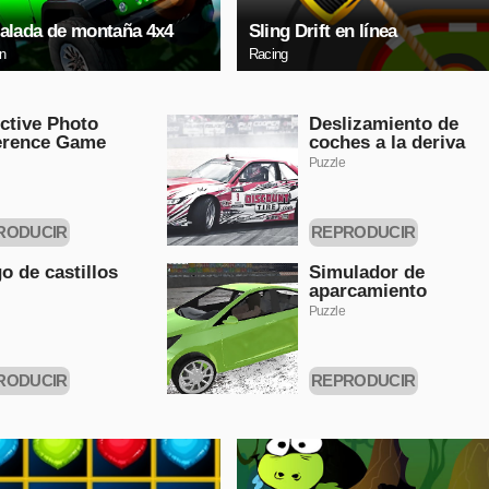
alada de montaña 4x4
Sling Drift en línea
on
Racing
ctive Photo
Deslizamiento de
erence Game
coches a la deriva
Puzzle
RODUCIR
REPRODUCIR
HORA
AHORA
o de castillos
Simulador de
aparcamiento
Puzzle
RODUCIR
REPRODUCIR
HORA
AHORA