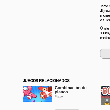
Tanto 
Jigsaw
moment
a su e
Únete a
"Funny
meticu
JUEGOS RELACIONADOS
Combinación de
planos
Puzzle