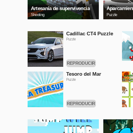
Artesanía de supervivencia
Aparcamient
Shooting
Puzzle
Cadillac CT4 Puzzle
Puzzle
REPRODUCIR
AHORA
Tesoro del Mar
Puzzle
REPRODUCIR
AHORA