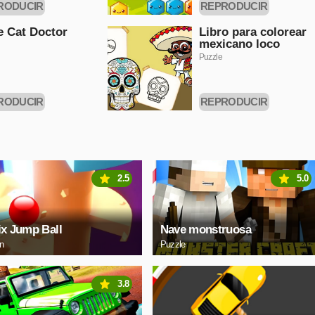
RODUCIR
REPRODUCIR
HORA
AHORA
le Cat Doctor
Libro para colorear
mexicano loco
Puzzle
RODUCIR
REPRODUCIR
HORA
AHORA
2.5
5.0
ix Jump Ball
Nave monstruosa
on
Puzzle
3.8