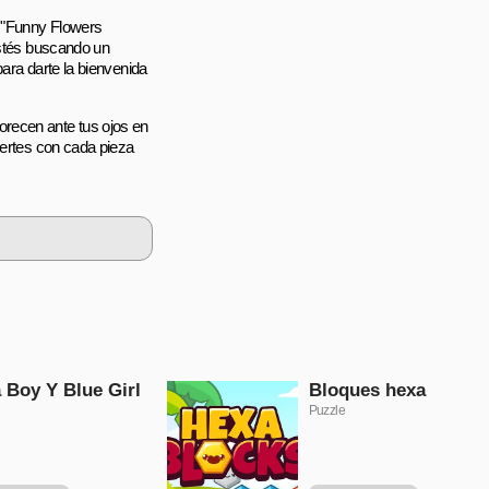
e "Funny Flowers
estés buscando un
ara darte la bienvenida
florecen ante tus ojos en
iertes con cada pieza
 Boy Y Blue Girl
Bloques hexa
Puzzle