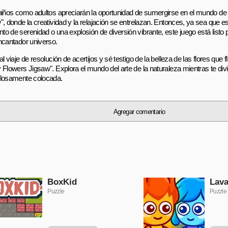
niños como adultos apreciarán la oportunidad de sumergirse en el mundo d
", donde la creatividad y la relajación se entrelazan. Entonces, ya sea que 
o de serenidad o una explosión de diversión vibrante, este juego está listo p
ncantador universo.
l viaje de resolución de acertijos y sé testigo de la belleza de las flores que 
 Flowers Jigsaw". Explora el mundo del arte de la naturaleza mientras te div
losamente colocada.
Agregar comentario
BoxKid
Lava
Puzzle
Puzzle