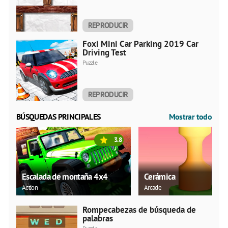
REPRODUCIR
AHORA
Foxi Mini Car Parking 2019 Car
Driving Test
Puzzle
REPRODUCIR
AHORA
BÚSQUEDAS PRINCIPALES
Mostrar todo
3.8
Escalada de montaña 4x4
Cerámica
Action
Arcade
Rompecabezas de búsqueda de
palabras