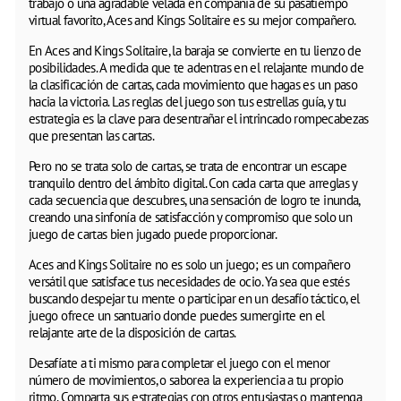
trabajo o una agradable velada en compañía de su pasatiempo
virtual favorito, Aces and Kings Solitaire es su mejor compañero.
En Aces and Kings Solitaire, la baraja se convierte en tu lienzo de
posibilidades. A medida que te adentras en el relajante mundo de
la clasificación de cartas, cada movimiento que hagas es un paso
hacia la victoria. Las reglas del juego son tus estrellas guía, y tu
estrategia es la clave para desentrañar el intrincado rompecabezas
que presentan las cartas.
Pero no se trata solo de cartas, se trata de encontrar un escape
tranquilo dentro del ámbito digital. Con cada carta que arreglas y
cada secuencia que descubres, una sensación de logro te inunda,
creando una sinfonía de satisfacción y compromiso que solo un
juego de cartas bien jugado puede proporcionar.
Aces and Kings Solitaire no es solo un juego; es un compañero
versátil que satisface tus necesidades de ocio. Ya sea que estés
buscando despejar tu mente o participar en un desafío táctico, el
juego ofrece un santuario donde puedes sumergirte en el
relajante arte de la disposición de cartas.
Desafíate a ti mismo para completar el juego con el menor
número de movimientos, o saborea la experiencia a tu propio
ritmo. Comparta sus estrategias con otros entusiastas o mantenga