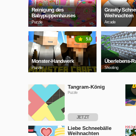
Reinigung des
Gravity Schn
Babypuppenhauses
Weihnachten
Puzzle
Arcade
5.0
Monster-Handwerk
Überlebens-R
Puzzle
Shooting
Tangram-König
Puzzle
JETZT
SPIELEN
Liebe Schneebälle
Weihnachten