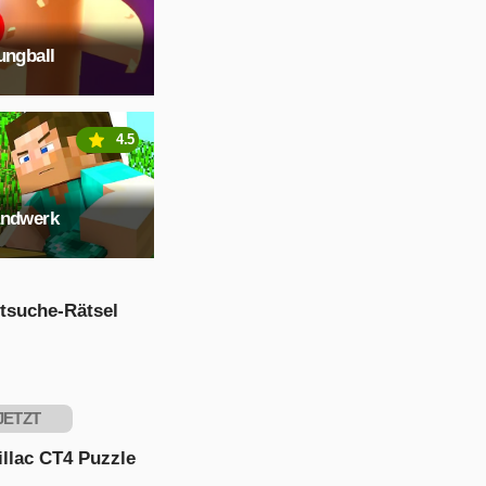
ungball
4.5
andwerk
tsuche-Rätsel
JETZT
PIELEN
llac CT4 Puzzle