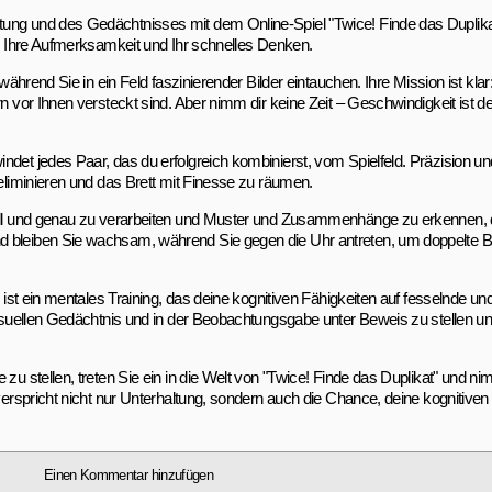
tung und des Gedächtnisses mit dem Online-Spiel "Twice! Finde das Duplikat
ür Ihre Aufmerksamkeit und Ihr schnelles Denken.
 während Sie in ein Feld faszinierender Bilder eintauchen. Ihre Mission ist kl
rn vor Ihnen versteckt sind. Aber nimm dir keine Zeit – Geschwindigkeit ist d
ndet jedes Paar, das du erfolgreich kombinierst, vom Spielfeld. Präzision un
 eliminieren und das Brett mit Finesse zu räumen.
nell und genau zu verarbeiten und Muster und Zusammenhänge zu erkennen, d
d bleiben Sie wachsam, während Sie gegen die Uhr antreten, um doppelte Bi
s ist ein mentales Training, das deine kognitiven Fähigkeiten auf fesselnde u
visuellen Gedächtnis und in der Beobachtungsgabe unter Beweis zu stellen und
 zu stellen, treten Sie ein in die Welt von "Twice! Finde das Duplikat" und 
verspricht nicht nur Unterhaltung, sondern auch die Chance, deine kognitiven 
Einen Kommentar hinzufügen