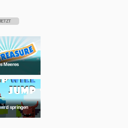
JETZT
PIELEN
es Meeres
wird springen