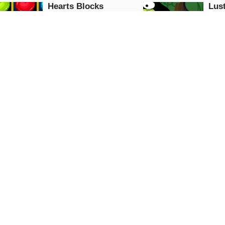
Hearts Blocks
Lus
Collapse
Puzzle
Puzzle
JETZT
SPIELEN
S
Punkte Verbinden
Bub
Puzzle
Puzzle
JETZT
SPIELEN
S
Elementare Arithmetik
dermausautos
Mathematik
Downhill
Puzzle
Puzzle