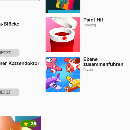
Paint Hit
a-Blöcke
Shooting
JETZT
Ebene
PIELEN
iner Katzendoktor
zusammenführen
Puzzle
JETZT
PIELEN
2.5