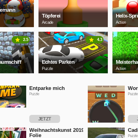
eemann
Töpferei
Helix-Spr
Arcade
Action
2.5
4.3
aumschiff
Echtes Parken
Meisterh
Puzzle
Action
Entparke mich
Wor
Puzzle
Puzzle
JETZT
SPIELEN
S
Weihnachtskunst 2019
Cadi
Folie
Puzzle