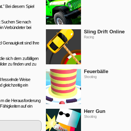
." Bei diesem Spiel
ar: Suchen Sie nach
ein Verbündeter bei
Sling Drift Online
Racing
d Genauigkeit sind Ihre
ie sich dem zufälligen
lder zu finden und zu
Feuerbälle
Shooting
nd fesselnde Weise
 gleichzeitig ein
nimm die Herausforderung
Fähigkeiten auf ein
Herr Gun
Shooting