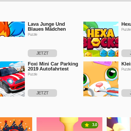
Lava Junge Und
Hex
Blaues Mädchen
Puzzle
Puzzle
JETZT
SPIELEN
S
Foxi Mini Car Parking
Kle
2019 Autofahrtest
Puzzle
Puzzle
JETZT
SPIELEN
S
3.0