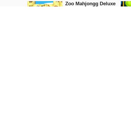
Zoo Mahjongg Deluxe
Puzzle
JETZT
SPIELEN
Merge Game Coffee
Shop
Puzzle
JETZT
SPIELEN
CG Mädchen Puzzle
Schnelle Fle
Puzzle
Puzzle