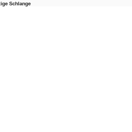
tige Schlange
JETZT
PIELEN
ble Shooter Liebe
JETZT
PIELEN
-Rausch