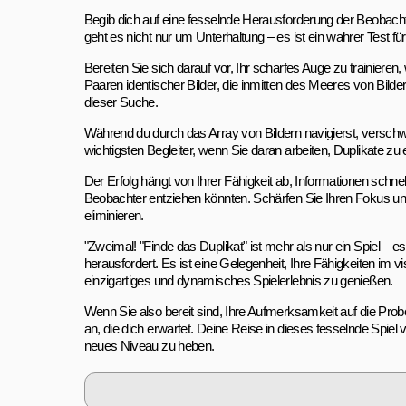
Begib dich auf eine fesselnde Herausforderung der Beobach
geht es nicht nur um Unterhaltung – es ist ein wahrer Test f
Bereiten Sie sich darauf vor, Ihr scharfes Auge zu trainieren,
Paaren identischer Bilder, die inmitten des Meeres von Bilde
dieser Suche.
Während du durch das Array von Bildern navigierst, verschwi
wichtigsten Begleiter, wenn Sie daran arbeiten, Duplikate zu
Der Erfolg hängt von Ihrer Fähigkeit ab, Informationen sch
Beobachter entziehen könnten. Schärfen Sie Ihren Fokus un
eliminieren.
"Zweimal! "Finde das Duplikat" ist mehr als nur ein Spiel – e
herausfordert. Es ist eine Gelegenheit, Ihre Fähigkeiten im 
einzigartiges und dynamisches Spielerlebnis zu genießen.
Wenn Sie also bereit sind, Ihre Aufmerksamkeit auf die Probe
an, die dich erwartet. Deine Reise in dieses fesselnde Spiel 
neues Niveau zu heben.