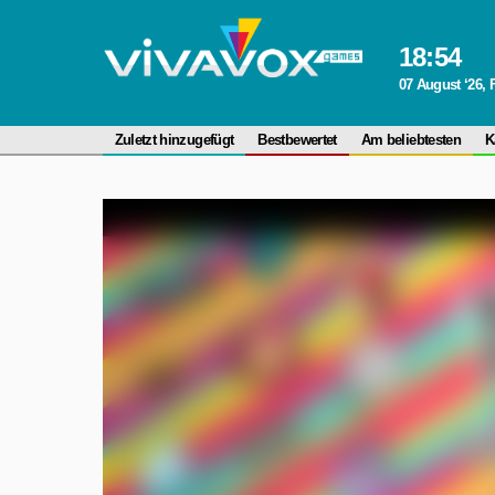
18
:
54
07 August ‘26, 
Zuletzt hinzugefügt
Bestbewertet
Am beliebtesten
K