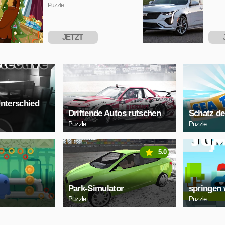
Puzzle
JETZT
SPIELEN
S
Unterschied
Driftende Autos rutschen
Schatz d
Puzzle
Puzzle
5.0
Park-Simulator
springen 
Puzzle
Puzzle