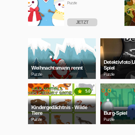
Puzzle
JETZT
SPIELEN
Detektivfoto 
Weihnachtsmann rennt
Spiel
Puzzle
Puzzle
5.0
Kindergedächtnis - Wilde
Tiere
Burg-Spiel
Puzzle
Puzzle