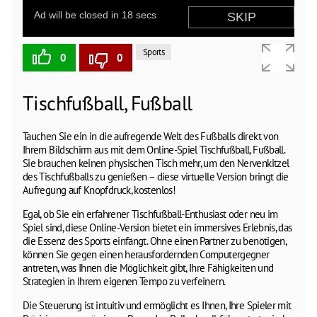
Sports
0
0
Tischfußball, Fußball
Tauchen Sie ein in die aufregende Welt des Fußballs direkt von
Ihrem Bildschirm aus mit dem Online-Spiel Tischfußball, Fußball.
Sie brauchen keinen physischen Tisch mehr, um den Nervenkitzel
des Tischfußballs zu genießen – diese virtuelle Version bringt die
Aufregung auf Knopfdruck, kostenlos!
Egal, ob Sie ein erfahrener Tischfußball-Enthusiast oder neu im
Spiel sind, diese Online-Version bietet ein immersives Erlebnis, das
die Essenz des Sports einfängt. Ohne einen Partner zu benötigen,
können Sie gegen einen herausfordernden Computergegner
antreten, was Ihnen die Möglichkeit gibt, Ihre Fähigkeiten und
Strategien in Ihrem eigenen Tempo zu verfeinern.
Die Steuerung ist intuitiv und ermöglicht es Ihnen, Ihre Spieler mit