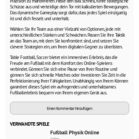
Präzision zu manövrieren. Passe den Ball schnell, führe strategische
Schüsse aus und verteidige dein Tor mit kalkulierten Bewegungen.
Das dynamische Gameplay sorgt dafür, dass jedes Spiel einzigartig
ist und dich fesselt und unterhält.
Wählen Sie Ihr Team aus einer Vielzahl von Optionen, jede mit
unterschiedlichen Stärken und Schwächen. Passen Sie Ihre Taktik
an das Team an, mit dem Sie konfrontiert sind, und setzen Sie
clevere Strategien ein, um Ihren digitalen Gegner zu überlisten.
Table Football, Soccer bietet ein immersives Erlebnis, das die
Freude am Fußball mit dem Komfort des Online-Spielens
verbindet. Gönnen Sie sich eine Pause von Ihrer Routine und
gönnen Sie sich schnelle Matches oder investieren Sie Zeit in die
Perfektionierung Ihrer Fähigkeiten. Unabhängig von Ihrem Können
garantiert dieses Spiel ein aufregendes und unterhaltsames
Fußballerlebnis bequem von Ihrem eigenen Gerät aus.
Einen Kommentar hinzufügen
VERWANDTE SPIELE
Fußball Physik Online
Action