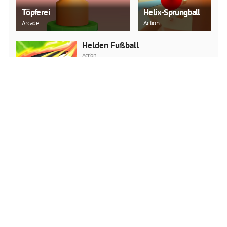
Töpferei
Helix-Sprungball
Arcade
Action
Helden Fußball
Action
JETZT SPIELEN
Kopfball Fußball
Puzzle
JETZT SPIELEN
Fußball Simulator
Puzzle