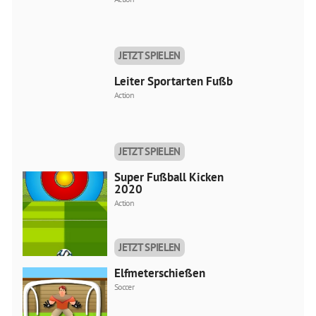
JETZT SPIELEN
Leiter Sportarten Fußball
Action
JETZT SPIELEN
Super Fußball Kicken
2020
Action
JETZT SPIELEN
Elfmeterschießen
Soccer