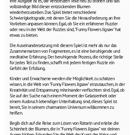
Ihre Aufgabe ist es, die verstreuten Teile neu zu ordnen und das
vollständige Bild dieser entzückenden Blumen
wiederherzustellen. Das Spiel bietet verschiedene
Schwierigkeitsgrade, mit denen Sie die Herausforderung an Ihre
Vorlieben anpassen können. Egal, ob Sie ein erfahrener Puzzler
oder neu in der Welt der Puzzles sind, "Funny Flowers Jigsaw" hat
etwas zu bieten.
Die Auseinandersetzung mit diesem Spiel ist mehr als nur das
Zusammensetzen von Fragmenten, es ist eine beruhigende und
meditative Erfahrung. Der beruhigende Prozess, die richtige Stelle
für jedes Teil zu finden, schafft mit jedem fertigen Puzzle ein
Gefühl der Erfüllung.
Kinder und Erwachsene werden die Möglichkeit zu schätzen
wissen, in die Welt von "Funny Flowers Jigsaw" einzutauchen, in der
Kreativität und Entspannung miteinander verflochten sind. Egal, ob
Sie auf der Suche nach einem Moment der Gelassenheit oder
einem Ausbruch lebendiger Unterhaltung sind, dieses Spiel ist
bereit, Sie in seinem charmanten Universum willkommen zu
heißen.
Begib dich auf die Reise zum Lösen von Rätseln und erlebe die
Schönheit der Blumen, die in "Funny Flowers Jigsaw" vor deinen
Augen blühen. Erkunden Sie die Welt der Kunst der Natur und