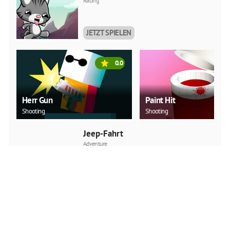
Racing
JETZT SPIELEN
0.0
Herr Gun
Paint Hit
Shooting
Shooting
Jeep-Fahrt
Adventure
JETZT SPIELEN
Auto-Hinterrad
Action