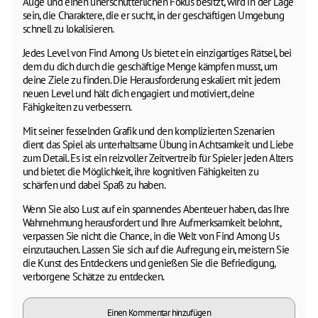
Auge und einen unerschütterlichen Fokus besitzt, wird in der Lage
sein, die Charaktere, die er sucht, in der geschäftigen Umgebung
schnell zu lokalisieren.
Jedes Level von Find Among Us bietet ein einzigartiges Rätsel, bei
dem du dich durch die geschäftige Menge kämpfen musst, um
deine Ziele zu finden. Die Herausforderung eskaliert mit jedem
neuen Level und hält dich engagiert und motiviert, deine
Fähigkeiten zu verbessern.
Mit seiner fesselnden Grafik und den komplizierten Szenarien
dient das Spiel als unterhaltsame Übung in Achtsamkeit und Liebe
zum Detail. Es ist ein reizvoller Zeitvertreib für Spieler jeden Alters
und bietet die Möglichkeit, ihre kognitiven Fähigkeiten zu
schärfen und dabei Spaß zu haben.
Wenn Sie also Lust auf ein spannendes Abenteuer haben, das Ihre
Wahrnehmung herausfordert und Ihre Aufmerksamkeit belohnt,
verpassen Sie nicht die Chance, in die Welt von Find Among Us
einzutauchen. Lassen Sie sich auf die Aufregung ein, meistern Sie
die Kunst des Entdeckens und genießen Sie die Befriedigung,
verborgene Schätze zu entdecken.
Einen Kommentar hinzufügen