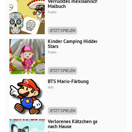
Verrücktes mexikanisches
Malbuch
Puzzle
JETZT SPIELEN
Kinder Camping Hidden
Stars
Puzzle
JETZT SPIELEN
BTS Mario-Färbung
Girls
JETZT SPIELEN
Verlorenes Kätzchen geh
nach Hause