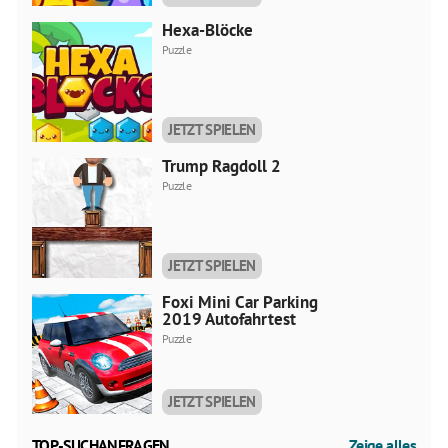
Hexa-Blöcke
Puzzle
JETZT SPIELEN
Trump Ragdoll 2
Puzzle
JETZT SPIELEN
Foxi Mini Car Parking
2019 Autofahrtest
Puzzle
JETZT SPIELEN
TOP-SUCHANFRAGEN
Zeige alles