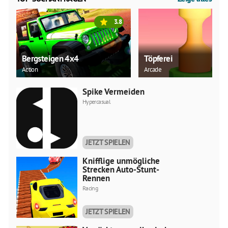
3.8
Bergsteigen 4x4
Töpferei
Action
Arcade
Spike Vermeiden
Hypercasual
JETZT SPIELEN
Knifflige unmögliche
Strecken Auto-Stunt-
Rennen
Racing
JETZT SPIELEN