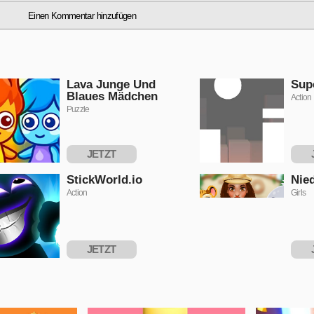
Einen Kommentar hinzufügen
Lava Junge Und
Sup
Blaues Mädchen
Action
Puzzle
JETZT
SPIELEN
S
StickWorld.io
Nied
Action
Girls
JETZT
SPIELEN
S