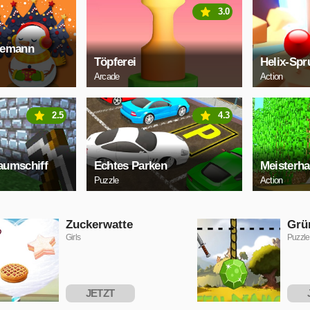
3.0
eemann
Töpferei
Helix-Spr
Arcade
Action
2.5
4.3
aumschiff
Echtes Parken
Meisterh
Puzzle
Action
Zuckerwatte
Grü
Girls
Puzzle
JETZT