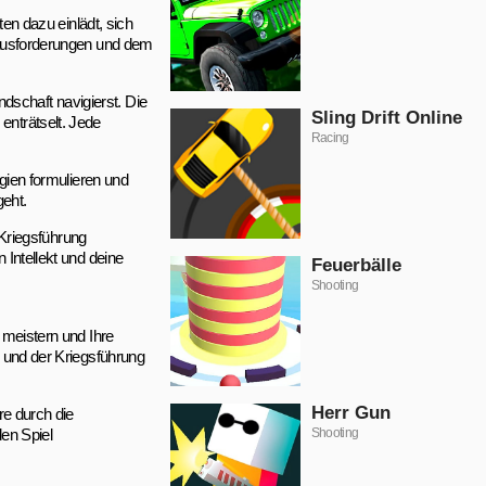
ten dazu einlädt, sich
erausforderungen und dem
ndschaft navigierst. Die
Sling Drift Online
enträtselt. Jede
Racing
egien formulieren und
geht.
r Kriegsführung
 Intellekt und deine
Feuerbälle
Shooting
 meistern und Ihre
s und der Kriegsführung
Herr Gun
re durch die
en Spiel
Shooting