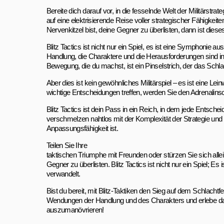
Bereite dich darauf vor, in die fesselnde Welt der Militärstra
auf eine elektrisierende Reise voller strategischer Fähigke
Nervenkitzel bist, deine Gegner zu überlisten, dann ist dieses 
Blitz Tactics ist nicht nur ein Spiel, es ist eine Symphonie a
Handlung, die Charaktere und die Herausforderungen sind in 
Bewegung, die du machst, ist ein Pinselstrich, der das Schla
Aber dies ist kein gewöhnliches Militärspiel – es ist eine Le
wichtige Entscheidungen treffen, werden Sie den Adrenalinsc
Blitz Tactics ist dein Pass in ein Reich, in dem jede Entschei
verschmelzen nahtlos mit der Komplexität der Strategie und st
Anpassungsfähigkeit ist.
Teilen Sie Ihre
taktischen Triumphe mit Freunden oder stürzen Sie sich allein
Gegner zu überlisten. Blitz Tactics ist nicht nur ein Spiel;
verwandelt.
Bist du bereit, mit Blitz-Taktiken den Sieg auf dem Schlachtf
Wendungen der Handlung und des Charakters und erlebe das
auszumanövrieren!