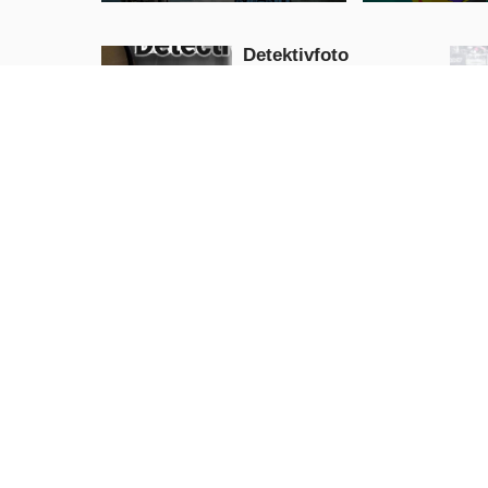
Detektivfoto
Unterschied Spiel
Puzzle
JETZT
SPIELEN
Wikinger-Schlägerei
Action
JETZT
SPIELEN
Verrückte Aut
Bergauf-LKW
Stunts 2019