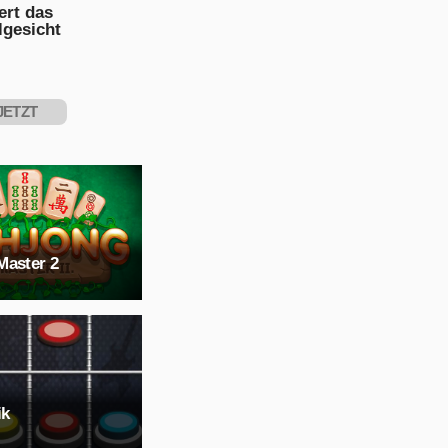
PIELEN
ert das
lgesicht
JETZT
PIELEN
Master 2
ik