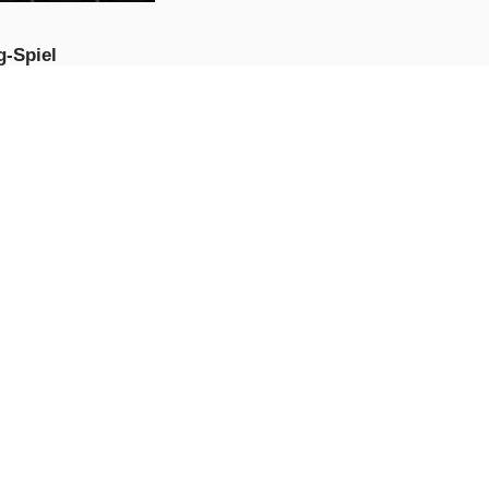
g-Spiel
JETZT
PIELEN
head-Ansturm
JETZT
PIELEN
l