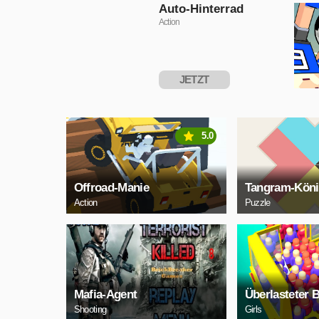
SPIELEN
Auto-Hinterrad
Action
JETZT
SPIELEN
5.0
Offroad-Manie
Tangram-Kön
Action
Puzzle
Mafia-Agent
Überlasteter 
Shooting
Girls