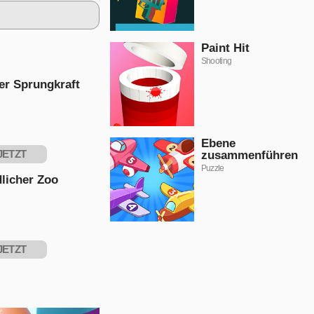
Paint Hit
Shooting
er Sprungkraft
Ebene
JETZT
zusammenführen
Puzzle
PIELEN
licher Zoo
JETZT
PIELEN