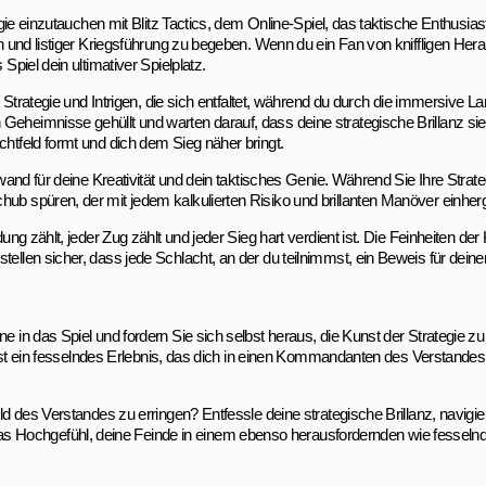
tegie einzutauchen mit Blitz Tactics, dem Online-Spiel, das taktische Enthusias
iten und listiger Kriegsführung zu begeben. Wenn du ein Fan von kniffligen H
Spiel dein ultimativer Spielplatz.
us Strategie und Intrigen, die sich entfaltet, während du durch die immersive La
Geheimnisse gehüllt und warten darauf, dass deine strategische Brillanz sie 
chtfeld formt und dich dem Sieg näher bringt.
inwand für deine Kreativität und dein taktisches Genie. Während Sie Ihre Strat
hub spüren, der mit jedem kalkulierten Risiko und brillanten Manöver einher
dung zählt, jeder Zug zählt und jeder Sieg hart verdient ist. Die Feinheiten de
ellen sicher, dass jede Schlacht, an der du teilnimmst, ein Beweis für deinen
e in das Spiel und fordern Sie sich selbst heraus, die Kunst der Strategie zu
 Es ist ein fesselndes Erlebnis, das dich in einen Kommandanten des Verstande
eld des Verstandes zu erringen? Entfessle deine strategische Brillanz, navigie
 Hochgefühl, deine Feinde in einem ebenso herausfordernden wie fesselnd