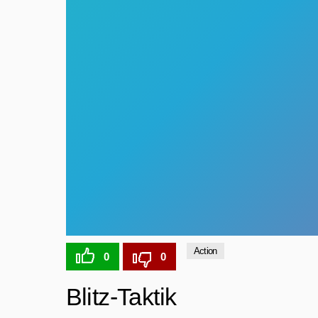
Action
0
0
Blitz-Taktik