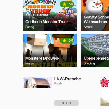
5.0
Gravity Schn
Oddbods Monster Truck
Weihnachten
Racing
Arcade
5.0
Monster-Handwerk
Überlebens-R
Puzzle
Shooting
LKW-Rutsche
Puzzle
JETZT