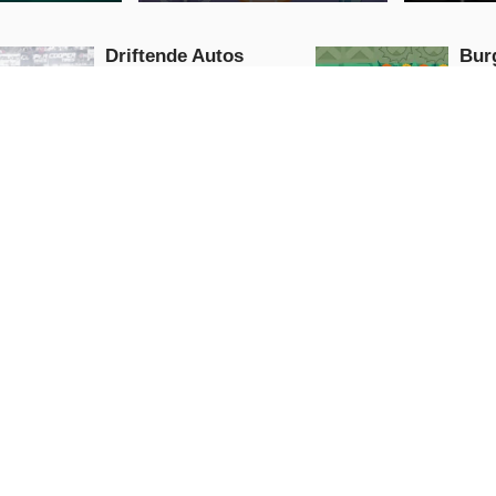
Driftende Autos
Bur
rutschen
Puzzle
Puzzle
JETZT
SPIELEN
S
Leiter Sportarten
Cup
Fußball
Action
Action
JETZT
SPIELEN
S
5.0
orennen
Baby Hazel Frühlingszeit
Touch-Bal