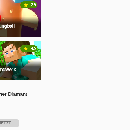
2.5
ungball
4.5
andwerk
ner Diamant
JETZT