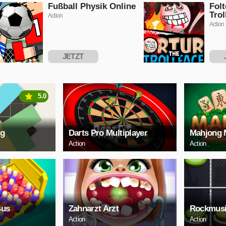
SPIELEN
S
Fußball Physik Online
Folt
Trol
Action
Action
JETZT
SPIELEN
S
5.0
ig
Darts Pro Multiplayer
Mahjong 
Action
Action
Bus
Zahnarzt Arzt
Rockmus
Action
Action