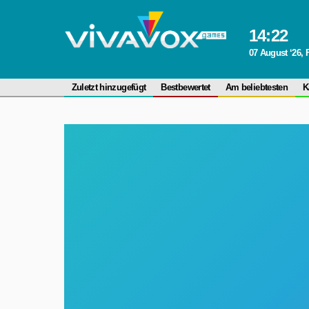
14
:
22
07 August ‘26, 
Zuletzt hinzugefügt
Bestbewertet
Am beliebtesten
K