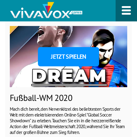
JETZT SPIELEN
Fußball-WM 2020
Mach dich bereit, den Nervenkitzel des beliebtesten Sports der
Welt mit dem elektrisierenden Online-Spiel "Global Soccer
Showdown" zu erleben. Tauchen Sie ein in die herzzerreißende
Action der Fußball-Weltmeisterschaft 2020, während Sie Ihr Team
auf der großen Bühne zum Sieg führen.