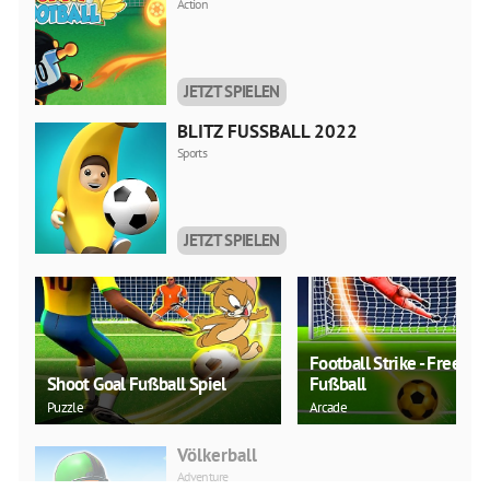
Action
JETZT SPIELEN
BLITZ FUSSBALL 2022
Sports
JETZT SPIELEN
Football Strike - FreeKic
Shoot Goal Fußball Spiel
Fußball
Puzzle
Arcade
Völkerball
Adventure