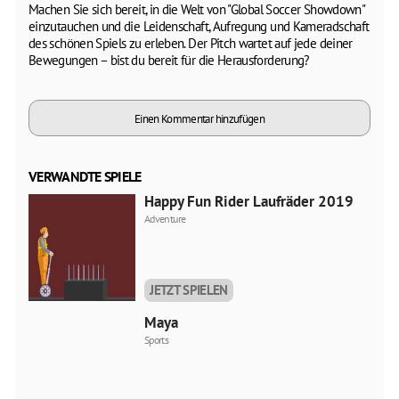
Machen Sie sich bereit, in die Welt von "Global Soccer Showdown"
einzutauchen und die Leidenschaft, Aufregung und Kameradschaft
des schönen Spiels zu erleben. Der Pitch wartet auf jede deiner
Bewegungen – bist du bereit für die Herausforderung?
Einen Kommentar hinzufügen
VERWANDTE SPIELE
Happy Fun Rider Laufräder 2019
Adventure
JETZT SPIELEN
Maya
Sports