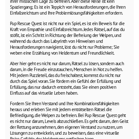
ihrer misslichen Lage zu befreien. Aber diese Reise ist kein
Spaziergang; Es ist ein Teppich von Herausforderungen, die Ihren
Einfallsreichtum und Ihre Problemlösungsfähigkeiten erfordern.
Pup Rescue Quest ist nicht nur ein Spiel, es ist ein Beweis für die
Kraft von Empathie und Einfallsreichtum. Jedes Rätsel, auf das du
stößt, ist ein Schritt in Richtung der Befreiung der Welpen, und
während du durch das Labyrinth von Hinweisen und
Herausforderungen navigierst, löst du nicht nur Probleme; Sie
weben eine Erzählung von Heldentum und Freundlichkeit.
Aber hier geht es nicht nur darum, Rätsel zu lösen, sondern auch
darum, in die Freude einzutauchen, Menschen in Not zu helfen.
Mit jedem Puzzleteil, das du freischaltest, kommst du nicht nur
durch das Spiel voran. Sie fördern ein Gefühl der Erfüllung und
Erfüllung, das nur dadurch entsteht, dass Sie einen positiven
Einfluss auf das virtuelle Leben haben.
Fordern Sie Ihren Verstand und Ihre Kombinationsfähigkeiten
heraus und erleben Sie mit jedem enträtselten Rätsel die
Befriedigung, die Welpen zu befreien. Bei Pup Rescue Quest geht
es nicht nur darum, Levels abzuschließen. Es geht darum, den Geist
der Rettung anzunehmen, den eigenen Verstand zu nutzen, um
Lösungen zu entwickeln, und zu beweisen, dass eine virtuelle
Reise Gefühle des Heldentums entfachen kann.