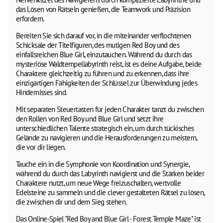
das Lösen von Rätseln genießen, die Teamwork und Präzision
erfordern.
Bereiten Sie sich darauf vor, in die miteinander verflochtenen
Schicksale der Titelfiguren, des mutigen Red Boy und des
einfallsreichen Blue Girl, einzutauchen. Während du durch das
mysteriöse Waldtempellabyrinth reist, ist es deine Aufgabe, beide
Charaktere gleichzeitig zu führen und zu erkennen, dass ihre
einzigartigen Fähigkeiten der Schlüssel zur Überwindung jedes
Hindernisses sind.
Mit separaten Steuertasten für jeden Charakter tanzt du zwischen
den Rollen von Red Boy und Blue Girl und setzt ihre
unterschiedlichen Talente strategisch ein, um durch tückisches
Gelände zu navigieren und die Herausforderungen zu meistern,
die vor dir liegen.
Tauche ein in die Symphonie von Koordination und Synergie,
während du durch das Labyrinth navigierst und die Stärken beider
Charaktere nutzt, um neue Wege freizuschalten, wertvolle
Edelsteine zu sammeln und die clever gestalteten Rätsel zu lösen,
die zwischen dir und dem Sieg stehen.
Das Online-Spiel "Red Boy and Blue Girl - Forest Temple Maze" ist