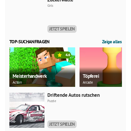
Girls
JETZT SPIELEN
TOP-SUCHANFRAGEN
Zeige alles
4.6
Meisterhandwerk
Töpferei
Action
Arcade
Driftende Autos rutschen
Puzzle
JETZT SPIELEN