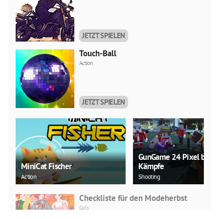
JETZT SPIELEN
Touch-Ball
Action
JETZT SPIELEN
GunGame 24 Pixel block
MiniCat Fischer
Kämpfe
Action
Shooting
Checkliste für den Modeherbst
Girls