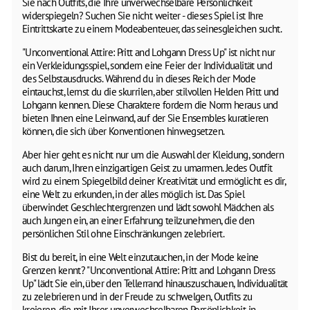
Sie nach Outfits, die Ihre unverwechselbare Persönlichkeit
widerspiegeln? Suchen Sie nicht weiter - dieses Spiel ist Ihre
Eintrittskarte zu einem Modeabenteuer, das seinesgleichen sucht.
"Unconventional Attire: Pritt and Lohgann Dress Up" ist nicht nur
ein Verkleidungsspiel, sondern eine Feier der Individualität und
des Selbstausdrucks. Während du in dieses Reich der Mode
eintauchst, lernst du die skurrilen, aber stilvollen Helden Pritt und
Lohgann kennen. Diese Charaktere fordern die Norm heraus und
bieten Ihnen eine Leinwand, auf der Sie Ensembles kuratieren
können, die sich über Konventionen hinwegsetzen.
Aber hier geht es nicht nur um die Auswahl der Kleidung, sondern
auch darum, Ihren einzigartigen Geist zu umarmen. Jedes Outfit
wird zu einem Spiegelbild deiner Kreativität und ermöglicht es dir,
eine Welt zu erkunden, in der alles möglich ist. Das Spiel
überwindet Geschlechtergrenzen und lädt sowohl Mädchen als
auch Jungen ein, an einer Erfahrung teilzunehmen, die den
persönlichen Stil ohne Einschränkungen zelebriert.
Bist du bereit, in eine Welt einzutauchen, in der Mode keine
Grenzen kennt? "Unconventional Attire: Pritt and Lohgann Dress
Up" lädt Sie ein, über den Tellerrand hinauszuschauen, Individualität
zu zelebrieren und in der Freude zu schwelgen, Outfits zu
kreieren, die mit Ihrer unverwechselbaren Persönlichkeit in