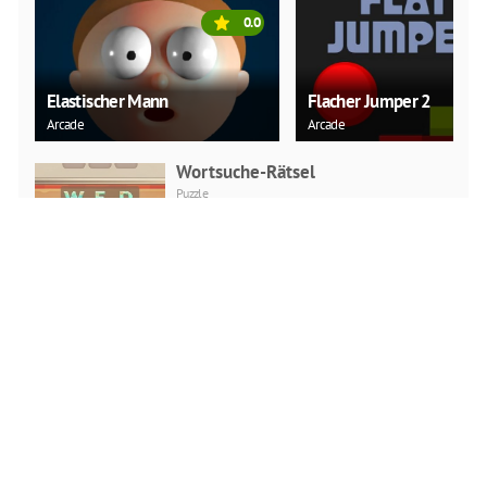
0.0
Elastischer Mann
Flacher Jumper 2
Arcade
Arcade
Wortsuche-Rätsel
Puzzle
JETZT SPIELEN
Liebe Schneebälle Weihnachten
Puzzle
JETZT SPIELEN
Cadillac CT4 Puzzle