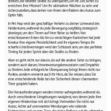
streben, die belebte Straße zu überqueren, um ihr Ziel sicher zu
erreichen. Ihre Mission? Um ihr ultimativer Wächter zu sein und
sicherzustellen, dass keiner von ihnen den Rädern des Autos zum
Opfer fällt.
In Pet Hop wird der geschäftige Verkehr zu deiner Leinwand des
Heldentums, während du jede Bewegung sorgfältig strategisch
überlegst, um den Tieren auf ihrer Reise zu helfen. Von
entschlossenen Enten bis hin zu vorsichtigen Kaninchen hat jede
Kreatur ihre eigene Persönlichkeit und ihr eigenes Tempo. Ihr
scharfes Urteilsvermögen wird der Schlüssel sein, um das perfekte
Timing für jeden Sprint über die Straße zu finden.
Aber es geht nicht nur darum, sie auf die andere Seite zu bringen,
sondern auch darum, Verantwortungsbewusstsein und Empathie
zu fördern. Jede erfolgreiche Überquerung bringt Ihnen nicht nur
Punkte, sondern erwärmt auch Ihr Herz, da Sie wissen, dass Sie
eine entscheidende Rolle bei der Sicherheit dieser charmanten
Tiere gespielt haben.
Die Herausforderungen werden immer aufregender, während du
durch verschiedene Umgebungen navigierst, von denen jede ihre
eigenen Hindernisse mit sich bringt. Vermeiden Sie nicht nur
Autos; Achte auf unerwartete Wendungen wie rollende
Felsbrocken und rasante Züge, die deine Reflexe auf die ultimative