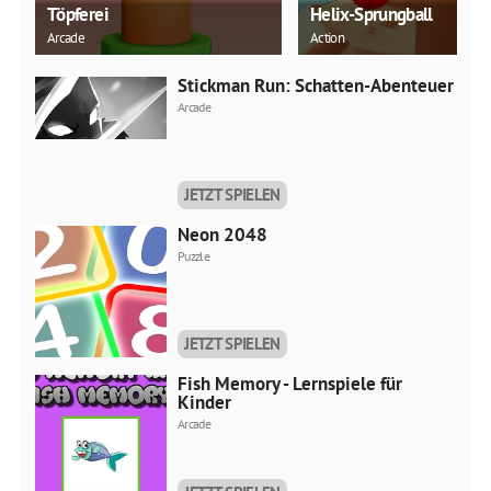
Töpferei
Helix-Sprungball
Arcade
Action
Stickman Run: Schatten-Abenteuer
Arcade
JETZT SPIELEN
Neon 2048
Puzzle
JETZT SPIELEN
Fish Memory - Lernspiele für
Kinder
Arcade