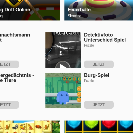
ng Drift Online
Feuerbälle
ng
Shooting
hnachtsmann
Detektivfoto
t
Unterschied Spiel
Puzzle
JETZT
JETZT
PIELEN
SPIELEN
ergedächtnis -
Burg-Spiel
e Tiere
Puzzle
JETZT
JETZT
PIELEN
SPIELEN