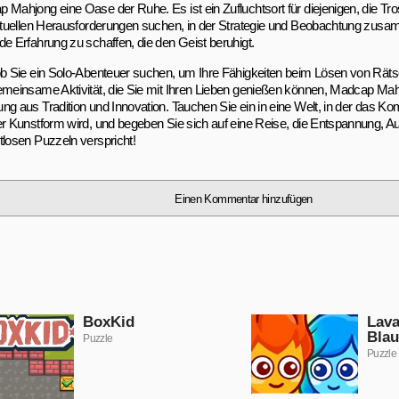
 Mahjong eine Oase der Ruhe. Es ist ein Zufluchtsort für diejenigen, die Tros
ektuellen Herausforderungen suchen, in der Strategie und Beobachtung z
de Erfahrung zu schaffen, die den Geist beruhigt.
ob Sie ein Solo-Abenteuer suchen, um Ihre Fähigkeiten beim Lösen von Räts
emeinsame Aktivität, die Sie mit Ihren Lieben genießen können, Madcap Mahjo
ng aus Tradition und Innovation. Tauchen Sie ein in eine Welt, in der das Ko
er Kunstform wird, und begeben Sie sich auf eine Reise, die Entspannung, A
tlosen Puzzeln verspricht!
Einen Kommentar hinzufügen
BoxKid
Lav
Bla
Puzzle
Puzzle