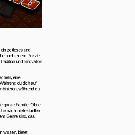
ein zeitloses und
uche nach einem Puzzle
Tradition und Innovation
cheln, eine
 Während du dich auf
ombinieren, während du
 die ganze Familie. Ohne
che nach intellektuellem
sem Genre sind, das
n wissen, bietet