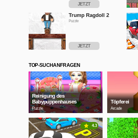
JETZT
SPIELEN
Trump Ragdoll 2
Puzzle
JETZT
SPIELEN
TOP-SUCHANFRAGEN
Reinigung des
Babypuppenhauses
Töpferei
Puzzle
Arcade
4.3