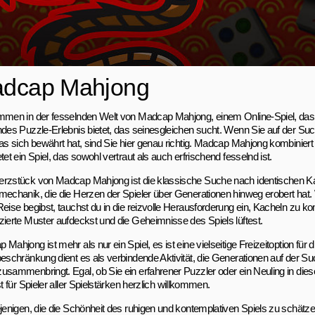
dcap Mahjong
mmen in der fesselnden Welt von Madcap Mahjong, einem Online-Spiel, das 
ndes Puzzle-Erlebnis bietet, das seinesgleichen sucht. Wenn Sie auf der S
das sich bewährt hat, sind Sie hier genau richtig. Madcap Mahjong kombiniert 
tet ein Spiel, das sowohl vertraut als auch erfrischend fesselnd ist.
rzstück von Madcap Mahjong ist die klassische Suche nach identischen Ka
mechanik, die die Herzen der Spieler über Generationen hinweg erobert hat.
Reise begibst, tauchst du in die reizvolle Herausforderung ein, Kacheln zu k
zierte Muster aufdeckst und die Geheimnisse des Spiels lüftest.
Mahjong ist mehr als nur ein Spiel, es ist eine vielseitige Freizeitoption für
beschränkung dient es als verbindende Aktivität, die Generationen auf der Su
usammenbringt. Egal, ob Sie ein erfahrener Puzzler oder ein Neuling in die
st für Spieler aller Spielstärken herzlich willkommen.
ejenigen, die die Schönheit des ruhigen und kontemplativen Spiels zu schätze