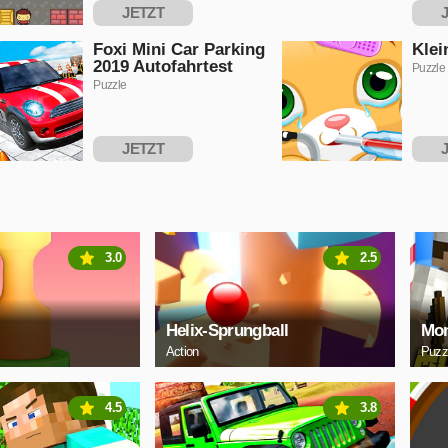
JETZT
SPIELEN
S
Foxi Mini Car Parking
Klei
2019 Autofahrtest
Puzzle
Puzzle
JETZT
SPIELEN
S
3.0
2.5
Helix-Sprungball
Mon
Action
Puzz
4.5
3.8