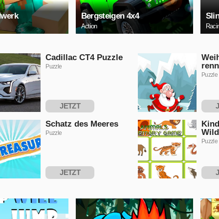
dwerk
Bergsteigen 4x4
Sli
Action
Raci
Cadillac CT4 Puzzle
Wei
renn
Puzzle
Puzzle
JETZT
SPIELEN
S
Schatz des Meeres
Kind
Wild
Puzzle
Puzzle
JETZT
SPIELEN
S