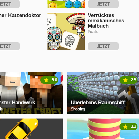
JETZT
JETZT
PIELEN
SPIELEN
ner Katzendoktor
Verrücktes
mexikanisches
Malbuch
Puzzle
JETZT
JETZT
PIELEN
SPIELEN
5.0
2.5
ster-Handwerk
Überlebens-Raumschiff
le
Shooting
3.3