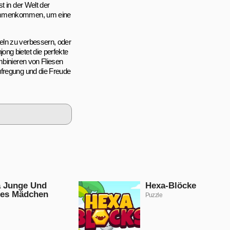
t in der Welt der
usammenkommen, um eine
eln zu verbessern, oder
ng bietet die perfekte
mbinieren von Fliesen
ufregung und die Freude
a Junge Und
Hexa-Blöcke
ues Mädchen
Puzzle