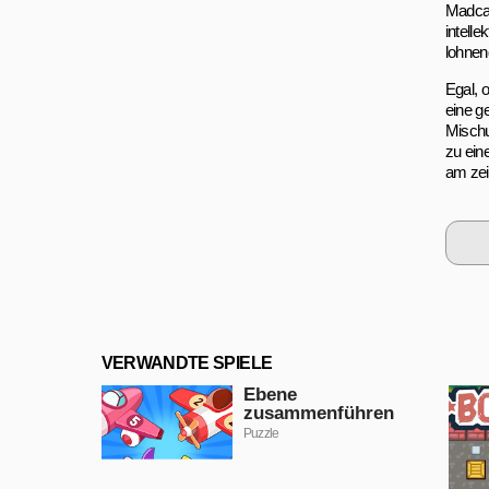
Madcap
intell
lohnen
Egal, 
eine g
Mischu
zu ein
am zei
VERWANDTE SPIELE
Ebene
zusammenführen
Puzzle