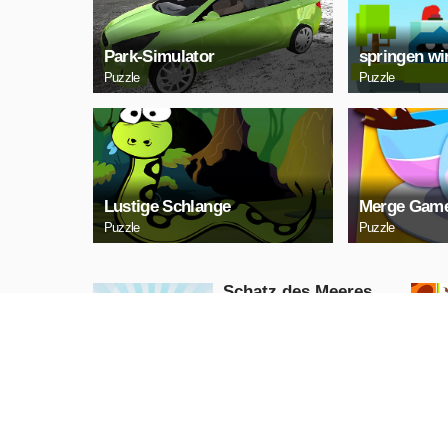
Park-Simulator
springen wi
Puzzle
Puzzle
Lustige Schlange
Merge Game
Puzzle
Puzzle
Schatz des Meeres
Puzzle
JETZT
SPIELEN
Schlangen-Neon
Arcade