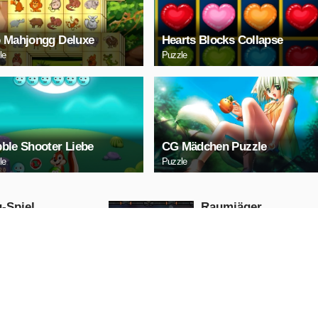
 Mahjongg Deluxe
Hearts Blocks Collapse
le
Puzzle
ble Shooter Liebe
CG Mädchen Puzzle
le
Puzzle
-Spiel
Raumjäger
Arcade
JETZT
JETZT
PIELEN
SPIELEN
ENSCHIEßEN
Bergauf-LKW
Action