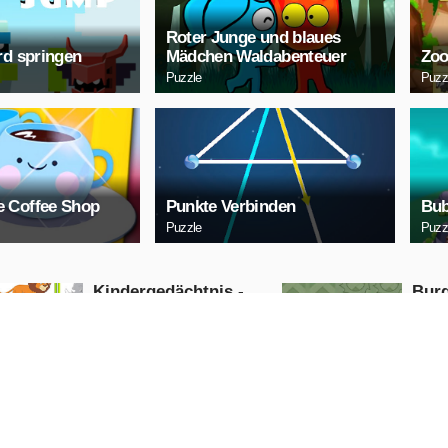
Roter Junge und blaues
rd springen
Mädchen Waldabenteuer
Zoo
Puzzle
Puzz
 Coffee Shop
Punkte Verbinden
Bub
Puzzle
Puzz
Kindergedächtnis -
Burg
Wilde Tiere
Puzzle
Puzzle
JETZT
SPIELEN
S
Cuphead-Ansturm
BOG
Action
Arcade