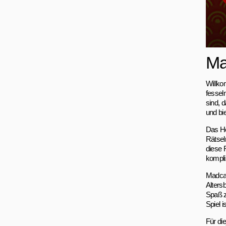
Ma
Willko
fessel
sind, 
und bie
Das He
Rätsel
diese 
kompli
Madcap 
Alters
Spaß z
Spiel i
Für di