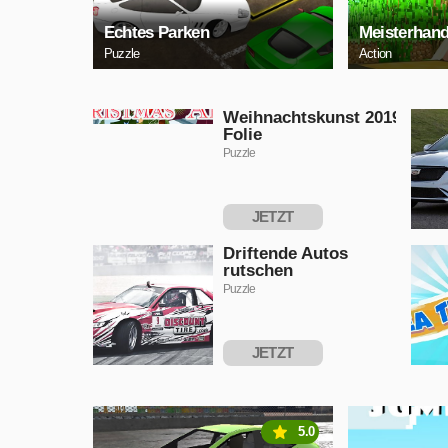
Echtes Parken
Meisterhan
Puzzle
Action
Weihnachtskunst 2019
Folie
Puzzle
JETZT
SPIELEN
Driftende Autos
rutschen
Puzzle
JETZT
SPIELEN
5.0