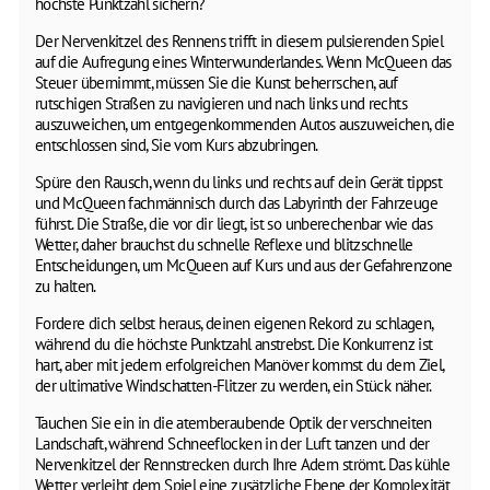
höchste Punktzahl sichern?
Der Nervenkitzel des Rennens trifft in diesem pulsierenden Spiel
auf die Aufregung eines Winterwunderlandes. Wenn McQueen das
Steuer übernimmt, müssen Sie die Kunst beherrschen, auf
rutschigen Straßen zu navigieren und nach links und rechts
auszuweichen, um entgegenkommenden Autos auszuweichen, die
entschlossen sind, Sie vom Kurs abzubringen.
Spüre den Rausch, wenn du links und rechts auf dein Gerät tippst
und McQueen fachmännisch durch das Labyrinth der Fahrzeuge
führst. Die Straße, die vor dir liegt, ist so unberechenbar wie das
Wetter, daher brauchst du schnelle Reflexe und blitzschnelle
Entscheidungen, um McQueen auf Kurs und aus der Gefahrenzone
zu halten.
Fordere dich selbst heraus, deinen eigenen Rekord zu schlagen,
während du die höchste Punktzahl anstrebst. Die Konkurrenz ist
hart, aber mit jedem erfolgreichen Manöver kommst du dem Ziel,
der ultimative Windschatten-Flitzer zu werden, ein Stück näher.
Tauchen Sie ein in die atemberaubende Optik der verschneiten
Landschaft, während Schneeflocken in der Luft tanzen und der
Nervenkitzel der Rennstrecken durch Ihre Adern strömt. Das kühle
Wetter verleiht dem Spiel eine zusätzliche Ebene der Komplexität