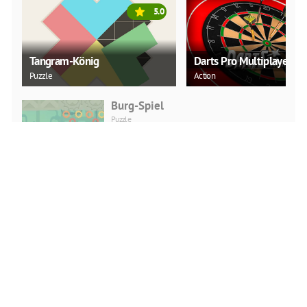
5.0
Tangram-König
Darts Pro Multiplayer
Puzzle
Action
Burg-Spiel
Puzzle
JETZT SPIELEN
Wikinger-Schlägerei
Action
JETZT SPIELEN
Leiter Sportarten Fußball
Action