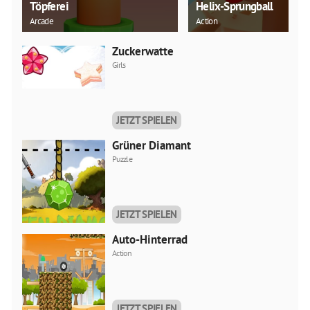
Töpferei
Helix-Sprungball
Arcade
Action
Zuckerwatte
Girls
JETZT SPIELEN
Grüner Diamant
Puzzle
JETZT SPIELEN
Auto-Hinterrad
Action
JETZT SPIELEN